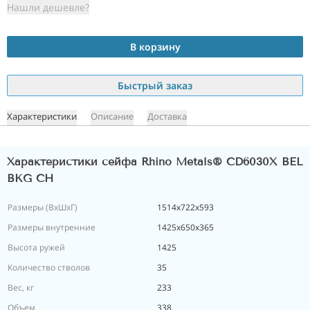
Нашли дешевле?
В корзину
Быстрый заказ
Характеристики
Описание
Доставка
Характеристики сейфа Rhino Metals® CD6030X BEL
BKG CH
Размеры (ВxШxГ)
1514х722х593
Размеры внутренние
1425х650х365
Высота ружей
1425
Количество стволов
35
Вес, кг
233
Объем
338