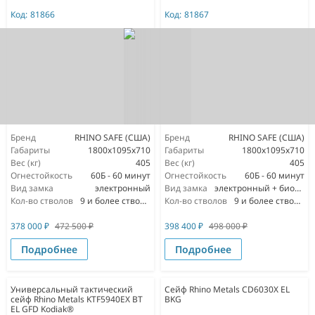
Код:
81866
Код:
81867
Бренд
RHINO SAFE (США)
Бренд
RHINO SAFE (США)
Габариты
1800x1095x710
Габариты
1800x1095x710
Вес (кг)
405
Вес (кг)
405
Огнестойкость
60Б - 60 минут
Огнестойкость
60Б - 60 минут
Вид замка
электронный
Вид замка
электронный + биометрический
Кол-во стволов
9 и более стволов
Кол-во стволов
9 и более стволов
378 000
₽
472 500
₽
398 400
₽
498 000
₽
Подробнее
Подробнее
Универсальный тактический
Сейф Rhino Metals CD6030X EL
сейф Rhino Metals KTF5940EX BT
BKG
EL GFD Kodiak®