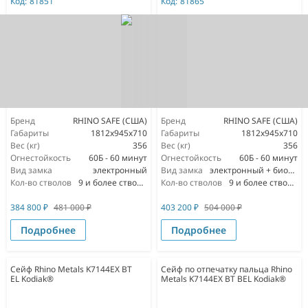
Код:
81851
Код:
81865
Бренд
RHINO SAFE (США)
Бренд
RHINO SAFE (США)
Габариты
1812х945х710
Габариты
1812х945х710
Вес (кг)
356
Вес (кг)
356
Огнестойкость
60Б - 60 минут
Огнестойкость
60Б - 60 минут
Вид замка
электронный
Вид замка
электронный + биометрический
Кол-во стволов
9 и более стволов
Кол-во стволов
9 и более стволов
384 800
₽
481 000
₽
403 200
₽
504 000
₽
Подробнее
Подробнее
Сейф Rhino Metals K7144EX BT
Сейф по отпечатку пальца Rhino
EL Kodiak®
Metals K7144EX BT BEL Kodiak®