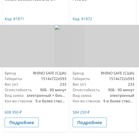
Код:
81871
Код:
81872
Бренд
RHINO SAFE (США)
Бренд
RHINO SAFE (США)
Габариты
1514х722х593
Габариты
1514х722х593
Вес (кг)
233
Вес (кг)
233
Огнестойкость
90Б - 90 минут
Огнестойкость
90Б - 90 минут
Вид замка
электронный + биометрический
Вид замка
электронный
Кол-во стволов
9 и более стволов
Кол-во стволов
9 и более стволов
608 950
₽
584 250
₽
Подробнее
Подробнее