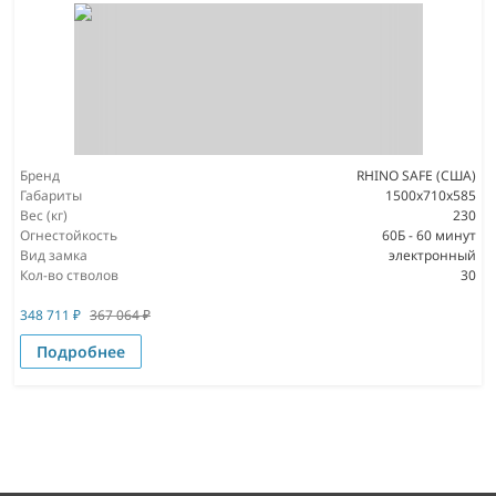
Бренд
RHINO SAFE (США)
Габариты
1500х710х585
Вес (кг)
230
Огнестойкость
60Б - 60 минут
Вид замка
электронный
Кол-во стволов
30
348 711
₽
367 064
₽
Подробнее