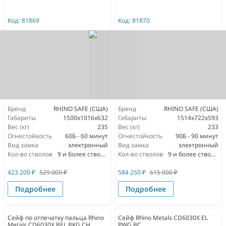
Код:
81869
Код:
81870
Бренд
RHINO SAFE (США)
Бренд
RHINO SAFE (США)
Габариты
1500х1016х632
Габариты
1514х722х593
Вес (кг)
235
Вес (кг)
233
Огнестойкость
60Б - 60 минут
Огнестойкость
90Б - 90 минут
Вид замка
электронный
Вид замка
электронный
Кол-во стволов
9 и более стволов
Кол-во стволов
9 и более стволов
423 200
₽
529 000
₽
584 250
₽
615 000
₽
Подробнее
Подробнее
Сейф по отпечатку пальца Rhino
Сейф Rhino Metals CD6030X EL
Metals CD6030X BEL BKG CH
PWG BC