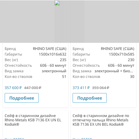
Бренд
RHINO SAFE (США)
Бренд
RHINO SAFE (США)
Габариты
1500х1016х632
Габариты
1500х710х585
Вес (кг)
235
Вес (кг)
230
Огнестойкость
60Б - 60 минут
Огнестойкость
60Б - 60 минут
Вид замка
электронный
Вид замка
электронный + биометрический
Кол-во стволов
51
Кол-во стволов
30
357 600
₽
447 000
₽
373 411
₽
393 064
₽
Подробнее
Подробнее
Сейф в старинном дизайне
Сейф в старинном дизайне по
Rhino Metals KSB 7136 EX UN EL
отпечатку пальца Rhino Metals
Kodiak®
KSB 7136 EX UN BEL Kodiak®