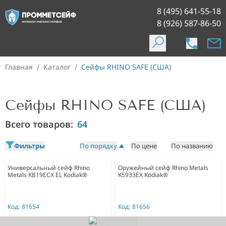
8 (495) 641-55-18
8 (926) 587-86-50
Главная
/
Каталог
/
Сейфы RHINO SAFE (США)
Сейфы RHINO SAFE (США)
Всего товаров:
64
Фильтры
По порядку
По цене
По названию
Универсальный сейф Rhino
Оружейный сейф Rhino Metals
Metals KB19ECX EL Kodiak®
K5933EX Kodiak®
Код:
81654
Код:
81656