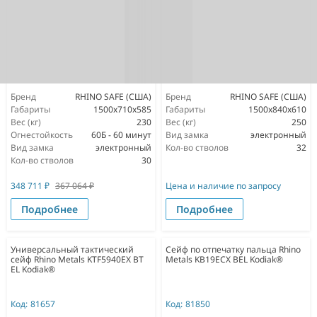
Бренд
RHINO SAFE (США)
Бренд
RHINO SAFE (США)
Габариты
1500х710х585
Габариты
1500х840х610
Вес (кг)
230
Вес (кг)
250
Огнестойкость
60Б - 60 минут
Вид замка
электронный
Вид замка
электронный
Кол-во стволов
32
Кол-во стволов
30
348 711
₽
367 064
₽
Цена и наличие по запросу
Подробнее
Подробнее
Универсальный тактический
Сейф по отпечатку пальца Rhino
сейф Rhino Metals KTF5940EX BT
Metals KB19ECX BEL Kodiak®
EL Kodiak®
Код:
81657
Код:
81850