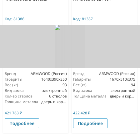
Код:
81386
Код:
81387
Бренд
ARMWOOD (Россия)
Бренд
ARMWOOD (Россия)
Габариты
1640х390х350
Габариты
1670х510х375
Вес (кг)
93
Вес (кг)
94
Вид замка
электронный
Вид замка
электронный
Кол-во стволов
6 стволов
Толщина металла
дверь и корпус 3мм
Толщина металла
дверь и корпус 3мм
421 763
₽
422 428
₽
Подробнее
Подробнее