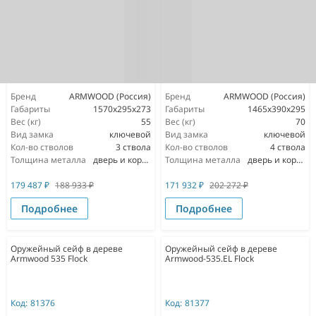
Бренд
ARMWOOD (Россия)
Бренд
ARMWOOD (Россия)
Габариты
1570х295х273
Габариты
1465х390х295
Вес (кг)
55
Вес (кг)
70
Вид замка
ключевой
Вид замка
ключевой
Кол-во стволов
3 ствола
Кол-во стволов
4 ствола
Толщина металла
дверь и корпус 3мм
Толщина металла
дверь и корпус 3мм
179 487
₽
188 933
₽
171 932
₽
202 272
₽
Подробнее
Подробнее
Оружейный сейф в дереве
Оружейный сейф в дереве
Armwood 535 Flock
Armwood-535.EL Flock
Код:
81376
Код:
81377