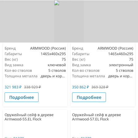
Бренд
ARMWOOD (Россия)
Бренд
ARMWOOD (Россия)
Габариты
1465х460х295
Габариты
1465х460х295
Вес (кг)
75
Вес (кг)
75
Вид замка
ключевой
Вид замка
электронный
Кол-во стволов
5 стволов
Кол-во стволов
5 стволов
Толщина металла
дверь и корпус 3мм
Толщина металла
дверь и корпус 3мм
321 983
₽
338 929
₽
350 862
₽
369 328
₽
Подробнее
Подробнее
Оружейный сейф в дереве
Оружейный сейф в дереве
Armwood-55.EL Flock
Armwood-57.EL Flock