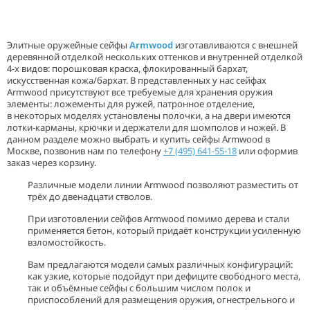
Элитные оружейные сейфы
Armwood
изготавливаются с внешней
деревянной отделкой нескольких оттенков и внутренней отделкой
4-х видов: порошковая краска, флокированный бархат,
искусственная кожа/бархат. В представленных у нас сейфах
Armwood присутствуют все требуемые для хранения оружия
элементы: ложементы для ружей, патронное отделение,
в некоторых моделях установлены полочки, а на двери имеются
лотки-карманы, крючки и держатели для шомполов и ножей. В
данном разделе можно выбрать и купить сейфы Armwood в
Москве, позвонив нам по телефону
+7 (495) 641-55-18
или оформив
заказ через корзину.
Различные модели линии Armwood позволяют разместить от
трёх до двенадцати стволов.
При изготовлении сейфов Armwood помимо дерева и стали
применяется бетон, который придаёт конструкции усиленную
взломостойкость.
Вам предлагаются модели самых различных конфигураций:
как узкие, которые подойдут при дефиците свободного места,
так и объёмные сейфы с большим числом полок и
приспособлений для размещения оружия, огнестрельного и