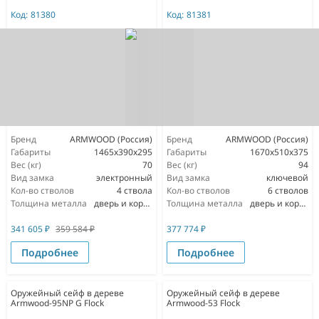
Код:
81380
Код:
81381
Бренд
ARMWOOD (Россия)
Бренд
ARMWOOD (Россия)
Габариты
1465х390х295
Габариты
1670х510х375
Вес (кг)
70
Вес (кг)
94
Вид замка
электронный
Вид замка
ключевой
Кол-во стволов
4 ствола
Кол-во стволов
6 стволов
Толщина металла
дверь и корпус 3мм
Толщина металла
дверь и корпус 3мм
341 605
₽
359 584
₽
377 774
₽
Подробнее
Подробнее
Оружейный сейф в дереве
Оружейный сейф в дереве
Armwood-95NP G Flock
Armwood-53 Flock