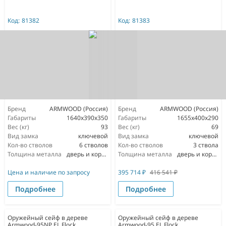
Код:
81382
Код:
81383
Бренд
ARMWOOD (Россия)
Бренд
ARMWOOD (Россия)
Габариты
1640х390х350
Габариты
1655х400х290
Вес (кг)
93
Вес (кг)
69
Вид замка
ключевой
Вид замка
ключевой
Кол-во стволов
6 стволов
Кол-во стволов
3 ствола
Толщина металла
дверь и корпус 3мм
Толщина металла
дверь и корпус 3мм
Цена и наличие по запросу
395 714
₽
416 541
₽
Подробнее
Подробнее
Оружейный сейф в дереве
Оружейный сейф в дереве
Armwood-95NP EL Flock
Armwood-95 EL Flock