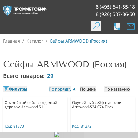
8 (495) 641-55-18
8 (926) 587-86-50
Главная
/
Каталог
/
Сейфы ARMWOOD (Россия)
Сейфы ARMWOOD (Россия)
Всего товаров:
29
Фильтры
По порядку
По цене
По названию
Оружейный сейф с отделкой
Оружейный сейф в дереве
деревом Armwood 51
Armwood-524.074 Flock
Код:
81370
Код:
81372