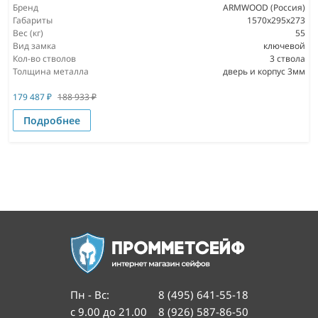
Бренд
ARMWOOD (Россия)
Габариты
1570х295х273
Вес (кг)
55
Вид замка
ключевой
Кол-во стволов
3 ствола
Толщина металла
дверь и корпус 3мм
179 487
₽
188 933
₽
Подробнее
Пн - Вс
:
8 (495) 641-55-18
с 9.00 до 21.00
8 (926) 587-86-50