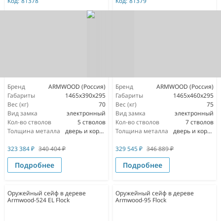
Код:
81378
Код:
81379
Бренд
ARMWOOD (Россия)
Бренд
ARMWOOD (Россия)
Габариты
1465х390х295
Габариты
1465х460х295
Вес (кг)
70
Вес (кг)
75
Вид замка
электронный
Вид замка
электронный
Кол-во стволов
5 стволов
Кол-во стволов
7 стволов
Толщина металла
дверь и корпус 3мм
Толщина металла
дверь и корпус 3мм
323 384
₽
340 404
₽
329 545
₽
346 889
₽
Подробнее
Подробнее
Оружейный сейф в дереве
Оружейный сейф в дереве
Armwood-524 EL Flock
Armwood-95 Flock