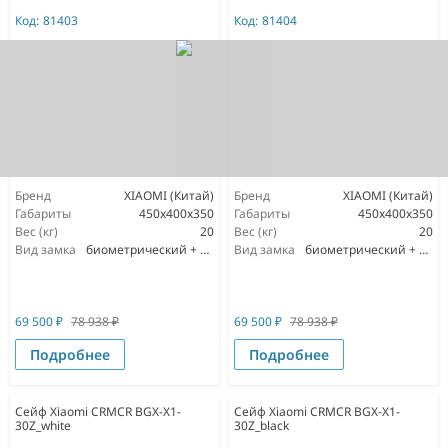
Код:
81403
Код:
81404
Бренд
XIAOMI (Китай)
Бренд
XIAOMI (Китай)
Габариты
450x400x350
Габариты
450x400x350
Вес (кг)
20
Вес (кг)
20
Вид замка
биометрический + мастер ключ
Вид замка
биометрический + мастер ключ
69 500
₽
78 938
₽
69 500
₽
78 938
₽
Подробнее
Подробнее
Сейф Xiaomi CRMCR BGX-X1-
Сейф Xiaomi CRMCR BGX-X1-
30Z_white
30Z_black