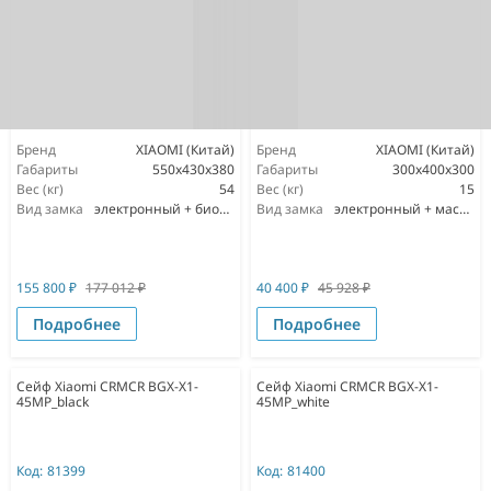
Бренд
XIAOMI (Китай)
Бренд
XIAOMI (Китай)
Габариты
550x430x380
Габариты
300x400x300
Вес (кг)
54
Вес (кг)
15
Вид замка
электронный + биометрический
Вид замка
электронный + мастер ключ
155 800
₽
177 012
₽
40 400
₽
45 928
₽
Подробнее
Подробнее
Сейф Xiaomi CRMCR BGX-X1-
Сейф Xiaomi CRMCR BGX-X1-
45MP_black
45MP_white
Код:
81399
Код:
81400