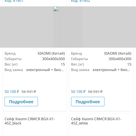
Код:
81401
Код:
81402
Бренд
XIAOMI (Китай)
Бренд
XIAOMI (Китай)
Габариты
300х400х300
Габариты
300x400x300
Вес (кг)
15
Вес (кг)
15
Вид замка
электронный + биометрический
Вид замка
электронный + биометрический
50 100
₽
56 931
₽
50 100
₽
56 931
₽
Подробнее
Подробнее
Сейф Xiaomi CRMCR BGX-X1-
Сейф Xiaomi CRMCR BGX-X1-
45Z_black
45Z_white