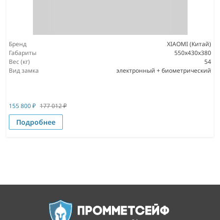
Бренд
XIAOMI (Китай)
Габариты
550x430x380
Вес (кг)
54
Вид замка
электронный + биометрический
155 800
₽
177 012
₽
Подробнее