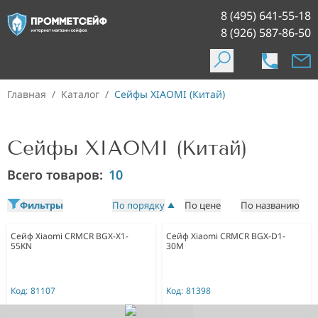
8 (495) 641-55-18
8 (926) 587-86-50
Главная
/
Каталог
/
Сейфы XIAOMI (Китай)
Сейфы XIAOMI (Китай)
Всего товаров:
10
Фильтры
По порядку
По цене
По названию
Сейф Xiaomi CRMCR BGX-X1-
Сейф Xiaomi CRMCR BGX-D1-
55KN
30M
Код:
81107
Код:
81398