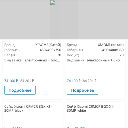
Бренд
XIAOMI (Китай)
Бренд
XIAOMI (Китай)
Габариты
450x400x350
Габариты
450x400x350
Вес (кг)
20
Вес (кг)
20
Вид замка
электронный + биометрический
Вид замка
электронный + биометрический
74 100
₽
84 201
₽
74 100
₽
84 201
₽
Подробнее
Подробнее
Сейф Xiaomi CRMCR BGX-X1-
Сейф Xiaomi CRMCR BGX-X1-
30MP_black
30MP_white