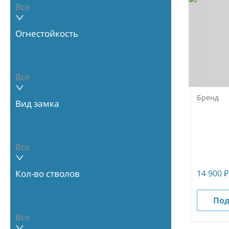
Все
Огнестойкость
Все
Бренд
Вид замка
Все
14 900
₽
Кол-во стволов
Под
Все