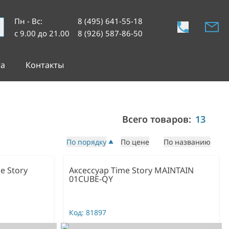
Пн - Вс
:
8 (495) 641-55-18
с 9.00 до 21.00
8 (926) 587-86-50
та
Контакты
Всего товаров:
13
По порядку
По цене
По названию
e Story
Аксессуар Time Story MAINTAIN
01CUBE-QY
Код:
81897