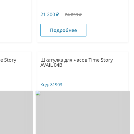
21 200
₽
24 053
₽
Подробнее
e Story
Шкатулка для часов Time Story
AVAIL 04B
Код:
81903