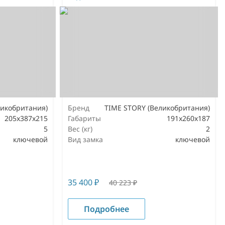
ликобритания)
Бренд
TIME STORY (Великобритания)
205х387х215
Габариты
191х260х187
5
Вес (кг)
2
ключевой
Вид замка
ключевой
35 400
₽
40 223
₽
Подробнее