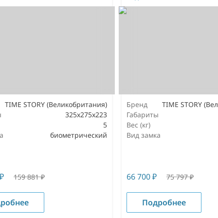
TIME STORY (Великобритания)
Бренд
TIME STORY (Ве
ы
325х275х223
Габариты
5
Вес (кг)
а
биометрический
Вид замка
₽
66 700
₽
159 881
₽
75 797
₽
робнее
Подробнее