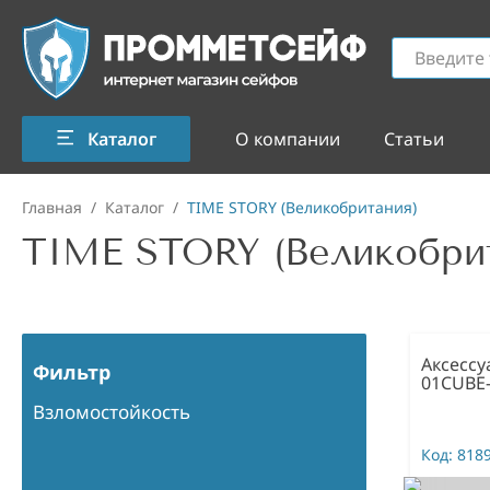
Каталог
О компании
Статьи
Главная
/
Каталог
/
TIME STORY (Великобритания)
TIME STORY (Великобри
Аксессу
Фильтр
01CUBE
Взломостойкость
Код:
818