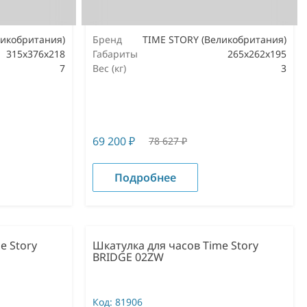
ликобритания)
Бренд
TIME STORY (Великобритания)
315х376х218
Габариты
265х262х195
7
Вес (кг)
3
69 200
₽
78 627
₽
Подробнее
e Story
Шкатулка для часов Time Story
BRIDGE 02ZW
Код:
81906