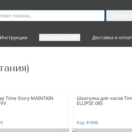
Поиск
Инструкции
Производители
Доставка и опла
тания)
ар Time Story MAINTAIN
Шкатулка для часов Tim
-VV
ELLIPSE 08S
95
Код:
81896