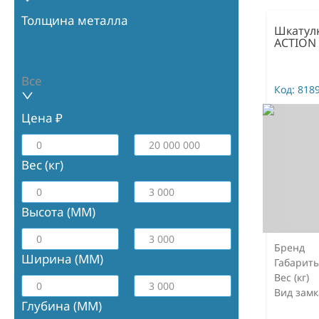
Толщина металла
Шкатулк
ACTION
Все
Код:
818
Цена ₽
Вес (кг)
Высота (ММ)
Бренд
Ширина (ММ)
Габарит
Вес (кг)
Вид замк
Глубина (ММ)