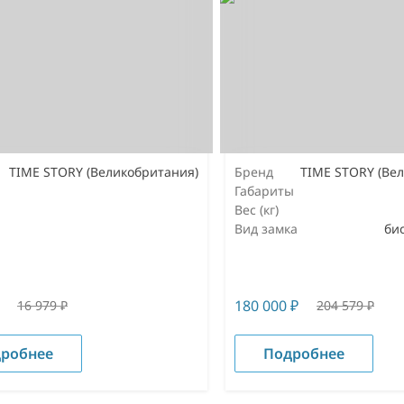
TIME STORY (Великобритания)
Бренд
TIME STORY (Ве
Габариты
Вес (кг)
Вид замка
би
180 000
₽
16 979
₽
204 579
₽
робнее
Подробнее