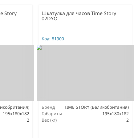
e Story
Шкатулка для часов Time Story
02DYO
Код:
81900
ликобритания)
Бренд
TIME STORY (Великобритания)
195х180х182
Габариты
195х180х182
2
Вес (кг)
2