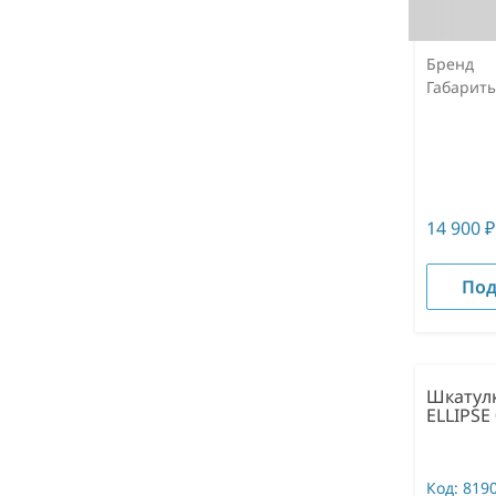
Бренд
Габарит
14 900
₽
Под
Шкатулк
ELLIPSE
Код:
819