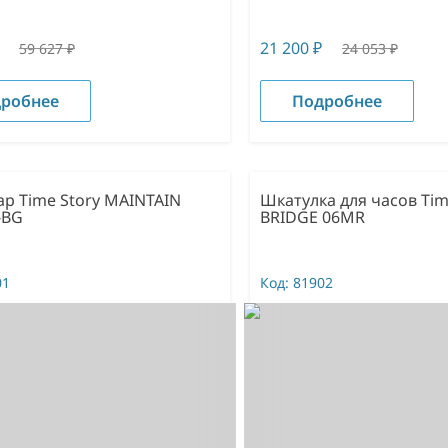
21 200
₽
59 627
₽
24 053
₽
робнее
Подробнее
ар Time Story MAINTAIN
Шкатулка для часов Tim
-BG
BRIDGE 06MR
01
Код:
81902