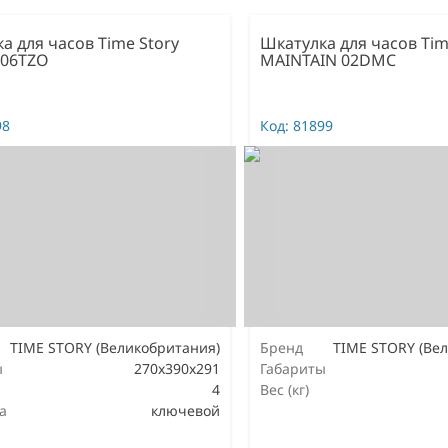
а для часов Time Story
Шкатулка для часов Tim
 06TZO
MAINTAIN 02DMC
98
Код:
81899
TIME STORY (Великобритания)
Бренд
TIME STORY (Ве
ы
270x390x291
Габариты
4
Вес (кг)
а
ключевой