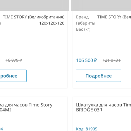
TIME STORY (Великобритания)
Бренд
TIME STORY (Ве
ы
120х120х120
Габариты
Вес (кг)
106 500
₽
16 979
₽
121 073
₽
робнее
Подробнее
а для часов Time Story
Шкатулка для часов Tim
 04MI
BRIDGE 03R
04
Код:
81905