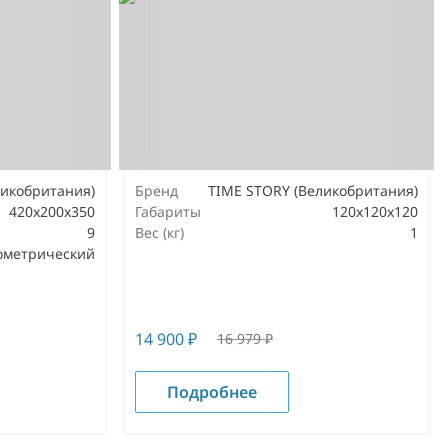
ликобритания)
Бренд
TIME STORY (Великобритания)
420x200x350
Габариты
120х120х120
9
Вес (кг)
1
ометрический
14 900
₽
16 979
₽
Подробнее