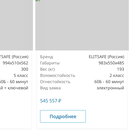
TSAFE (Россия)
Бренд
ELITSAFE (Россия)
994x510x562
Габариты
983x550x485
300
Вес (кг)
193
5 класс
Взломостойкость
2 класс
60Б - 60 минут
Огнестойкость
60Б - 60 минут
й + ключевой
Вид замка
электронный
545 557
₽
Подробнее