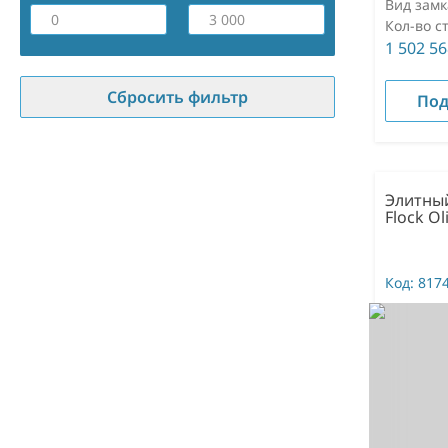
Вид замк
Кол-во с
1 502 5
Сбросить фильтр
Под
Элитный
Flock Oli
Код:
817