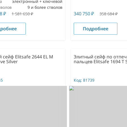
а
электронный + ключевой
тволов
9 и более стволов
68
₽
340 750
₽
1 581 650
₽
358 684
₽
робнее
Подробнее
 сейф Elitsafe 2644 EL M
Элитный сейф по отпеч
ve Silver
пальцев Elitsafe 1694 T 
45
Код:
81739