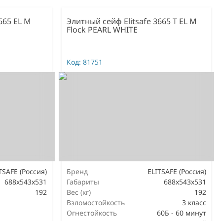
665 EL M
Элитный сейф Elitsafe 3665 T EL M
Flock PEARL WHITE
Код:
81751
TSAFE (Россия)
Бренд
ELITSAFE (Россия)
688x543x531
Габариты
688x543x531
192
Вес (кг)
192
Взломостойкость
3 класс
Огнестойкость
60Б - 60 минут