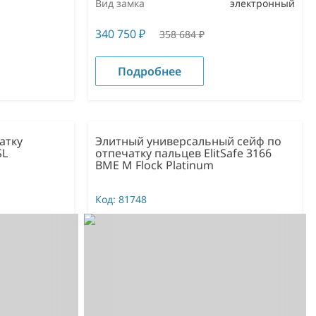
Вид замка
электронный
340 750
₽
358 684
₽
Подробнее
атку
Элитный универсальный сейф по
SL
отпечатку пальцев ElitSafe 3166
BME M Flock Platinum
Код:
81748