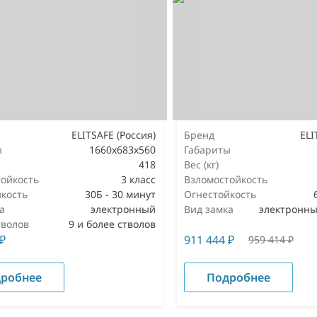
ELITSAFE (Россия)
Бренд
ELI
ы
1660x683x560
Габариты
418
Вес (кг)
ойкость
3 класс
Взломостойкость
кость
30Б - 30 минут
Огнестойкость
а
электронный
Вид замка
электронны
тволов
9 и более стволов
₽
911 444
₽
959 414
₽
робнее
Подробнее