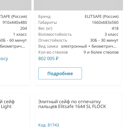
TSAFE (Россия)
Бренд
ELITSAFE (Россия)
910x440x480
Габариты
1660x683x560
204
Вес (кг)
418
1 класс
Взломостойкость
3 класс
60Б - 60 минут
Огнестойкость
30Б - 30 минут
электронный + биометрический
Вид замка
электронный + биометрический
Кол-во стволов
9 и более стволов
росу
802 005
₽
Подробнее
й сейф
Элитный сейф по отпечатку
 Light
пальцев Elitsafe 1644 SL FLOCK
Код:
81743