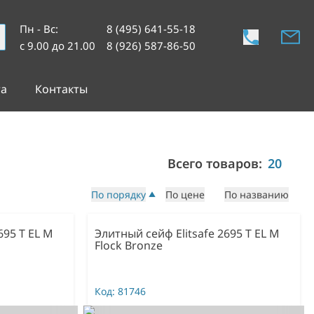
Пн - Вс
:
8 (495) 641-55-18
с 9.00 до 21.00
8 (926) 587-86-50
та
Контакты
Всего товаров:
20
По порядку
По цене
По названию
695 T EL M
Элитный сейф Elitsafe 2695 T EL M
Flock Bronze
Код:
81746