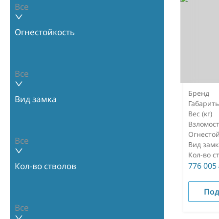
Все
Огнестойкость
Все
Бренд
Вид замка
Габарит
Вес (кг)
Взломост
Огнестой
Все
Вид замк
Кол-во с
776 005
Кол-во стволов
Под
Все