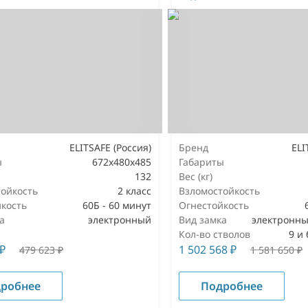
ELITSAFE (Россия)
Бренд
ELI
ы
672x480x485
Габариты
132
Вес (кг)
ойкость
2 класс
Взломостойкость
кость
60Б - 60 минут
Огнестойкость
а
электронный
Вид замка
электронны
Кол-во стволов
9 и
₽
1 502 568
₽
479 623
₽
1 581 650
₽
робнее
Подробнее