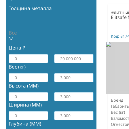
Толщина металла
Элитны
Elitsafe
Все
Код:
817
Цена ₽
Вес (кг)
Высота (ММ)
Бренд
Ширина (ММ)
Габарит
Вес (кг)
Взломост
Глубина (ММ)
Огнестой