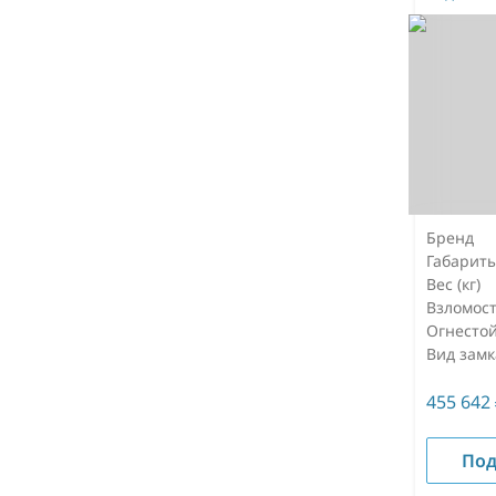
Бренд
Габарит
Вес (кг)
Взломост
Огнестой
Вид замк
455 642
Под