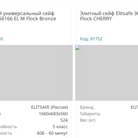
й универсальный сейф
Элитный сейф Elitsafe 3
 56166 EL M Flock Bronze
Flock CHERRY
40
Код:
81752
ELITSAFE (Россия)
Бренд
ELI
ы
1660x683x560
Габариты
524
Вес (кг)
ойкость
5 класс
кость
60Б - 60 минут