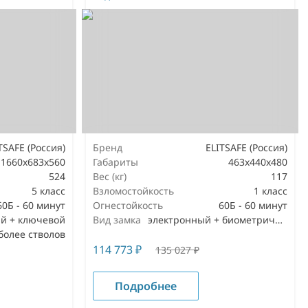
TSAFE (Россия)
Бренд
ELITSAFE (Россия)
1660x683x560
Габариты
463x440x480
524
Вес (кг)
117
5 класс
Взломостойкость
1 класс
60Б - 60 минут
Огнестойкость
60Б - 60 минут
й + ключевой
Вид замка
электронный + биометрический
 более стволов
114 773
₽
135 027
₽
Подробнее