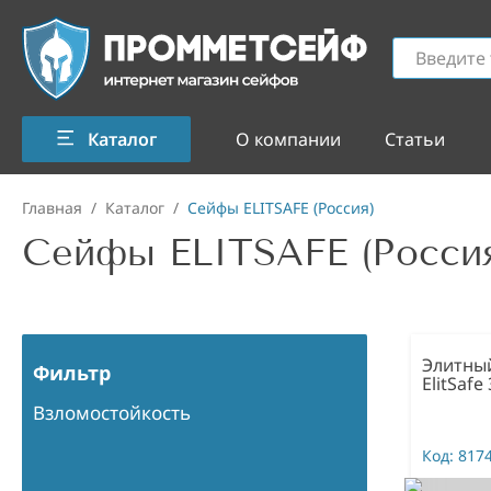
Каталог
О компании
Статьи
Главная
/
Каталог
/
Сейфы ELITSAFE (Россия)
Сейфы ELITSAFE (Росси
Элитны
Фильтр
ElitSafe
Взломостойкость
Код:
817