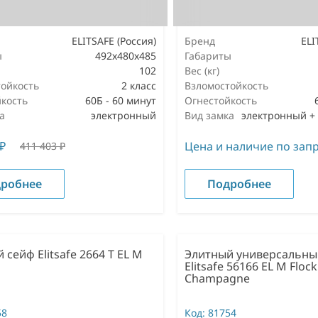
ELITSAFE (Россия)
Бренд
ELI
ы
492x480x485
Габариты
102
Вес (кг)
ойкость
2 класс
Взломостойкость
кость
60Б - 60 минут
Огнестойкость
а
электронный
Вид замка
₽
Цена и наличие по зап
411 403
₽
робнее
Подробнее
 сейф Elitsafe 2664 T EL M
Элитный универсальны
Elitsafe 56166 EL M Flock
Champagne
58
Код:
81754