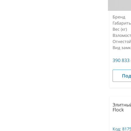
Бренд
Габарит
Вес (кг)
Взломост
Огнестой
Вид замк
390 833
Под
Элитный
Flock
Код:
817