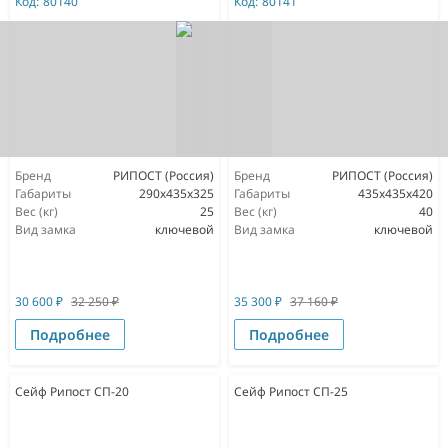
Код:
80140
Код:
80141
Бренд
РИПОСТ (Россия)
Бренд
РИПОСТ (Россия)
Габариты
290x435x325
Габариты
435x435x420
Вес (кг)
25
Вес (кг)
40
Вид замка
ключевой
Вид замка
ключевой
30 600
₽
32 250
₽
35 300
₽
37 160
₽
Подробнее
Подробнее
Сейф Рипост СП-20
Сейф Рипост СП-25