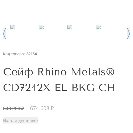
Код товара:
82154
Сейф Rhino Metals®
CD7242X EL BKG CH
674 608
₽
843 260
₽
Нашли дешевле?