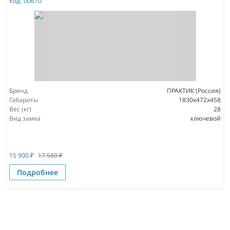
Код:
00670
Бренд
ПРАКТИК (Россия)
Габариты
1830x472x458
Вес (кг)
28
Вид замка
ключевой
15 900
₽
17 580
₽
Подробнее