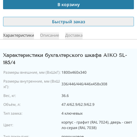
В корзину
Быстрый заказ
Характеристики
Описание
Доставка
Характеристики бухгалтерского шкафа AIKO SL-
185/4
Размеры внешние, мм (ВхШхГ):
1800х460х340
Размеры внутренние, мм (ВхШ
336/446/446/446х458х308
хГ):
Вес, кг:
36.6
Объём, л:
47.4/62.9/62.9/62.9
Тип замка:
4 ключевых
корпус - графит (RAL 7024), дверь - свет
Цвет:
ло-серая (RAL 7038)
Тип покрытия:
порошковое