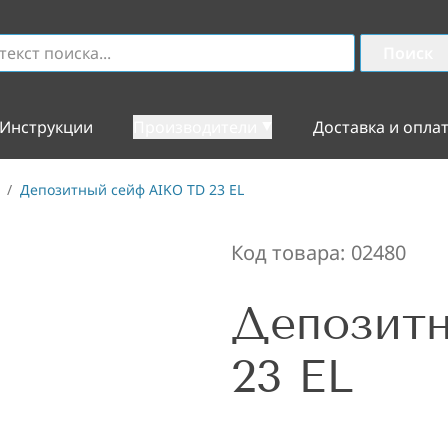
Поиск
Инструкции
Производители
Доставка и опла
/
Депозитный сейф AIKO TD 23 EL
Код товара:
02480
Депозит
23 EL