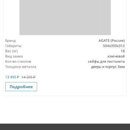
Бренд
AGATE (Россия)
Габариты
504х350х312
Вес (кг)
18
Вид замка
ключевой
Кол-во стволов
сейфы для пистолета
Толщина металла
дверь и корпус 3мм
13 495
₽
14 205
₽
Подробнее