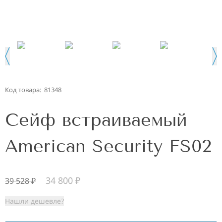
Код товара:
81348
Сейф встраиваемый
American Security FS02
34 800
₽
39 528
₽
Нашли дешевле?