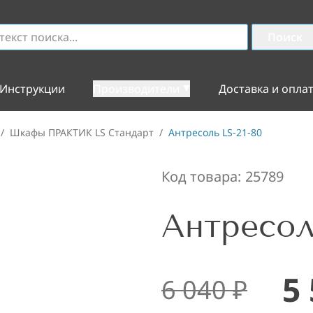
Поиск
Инструкции
Производители
Доставка и опла
/
Шкафы ПРАКТИК LS Стандарт
/
Антресоль LS-21-80
Код товара:
25789
Антресол
5
6 040
₽