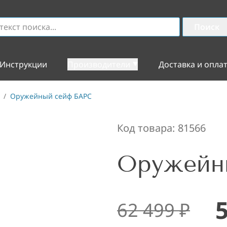
Поиск
Инструкции
Производители
Доставка и опла
/
Оружейный сейф БАРС
Код товара:
81566
Оружейн
62 499
₽