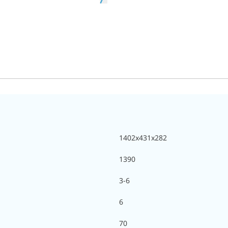
1402х431х282
1390
3-6
6
70