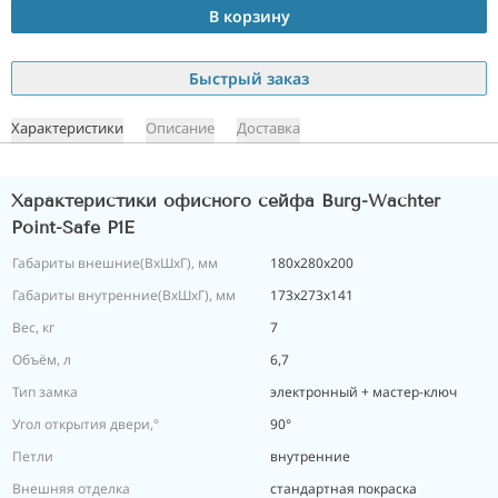
В корзину
Быстрый заказ
Характеристики
Описание
Доставка
Характеристики офисного сейфа Burg-Wachter
Point-Safe P1E
Габариты внешние(ВхШхГ), мм
180х280х200
Габариты внутренние(ВхШхГ), мм
173х273х141
Вес, кг
7
Объём, л
6,7
Тип замка
электронный + мастер-ключ
Угол открытия двери,°
90°
Петли
внутренние
Внешняя отделка
стандартная покраска