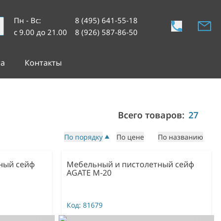
Пн - Вс
:
8 (495) 641-55-18
с 9.00 до 21.00
8 (926) 587-86-50
та
Контакты
Всего товаров:
27
По порядку
По цене
По названию
ный сейф
Мебельный и пистолетный сейф
AGATE М-20
Код:
81679