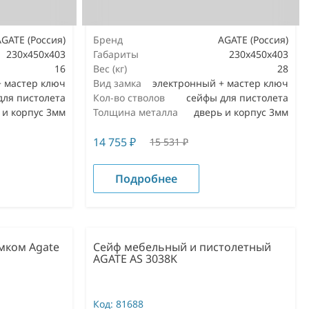
AGATE (Россия)
Бренд
AGATE (Россия)
230х450х403
Габариты
230х450х403
16
Вес (кг)
28
+ мастер ключ
Вид замка
электронный + мастер ключ
для пистолета
Кол-во стволов
сейфы для пистолета
 и корпус 3мм
Толщина металла
дверь и корпус 3мм
14 755
₽
15 531
₽
Подробнее
мком Agate
Сейф мебельный и пистолетный
AGATE AS 3038K
Код:
81688