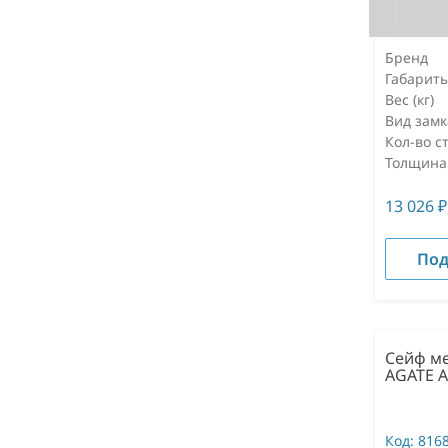
Бренд
Габарит
Вес (кг)
Вид замк
Кол-во с
Толщина
13 026
₽
Под
Сейф м
AGATE A
Код:
816