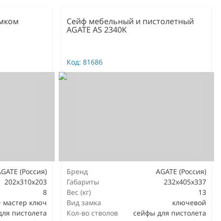
амком
Сейф мебельный и пистолетный
AGATE AS 2340K
Код:
81686
AGATE (Россия)
Бренд
AGATE (Россия)
202х310х203
Габариты
232х405х337
8
Вес (кг)
13
+ мастер ключ
Вид замка
ключевой
для пистолета
Кол-во стволов
сейфы для пистолета