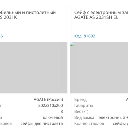
ебельный и пистолетный
Сейф с электронным з
S 2031K
AGATE AS 2031SH EL
85
Код:
81692
AGATE (Россия)
Бренд
ы
202х310х200
Габариты
8
Вес (кг)
а
ключевой
Вид замка
электронный 
тволов
сейфы для пистолета
Кол-во стволов
сейфы 