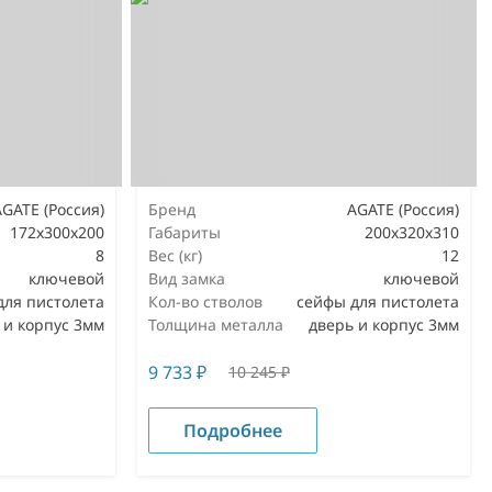
AGATE (Россия)
Бренд
AGATE (Россия)
172х300х200
Габариты
200х320х310
8
Вес (кг)
12
ключевой
Вид замка
ключевой
для пистолета
Кол-во стволов
сейфы для пистолета
 и корпус 3мм
Толщина металла
дверь и корпус 3мм
9 733
₽
10 245
₽
Подробнее