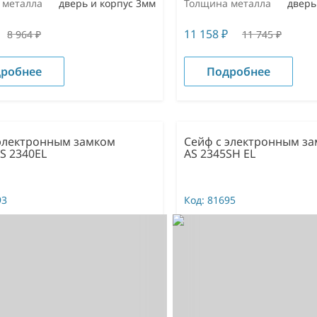
 металла
дверь и корпус 3мм
Толщина металла
дверь
11 158
₽
8 964
₽
11 745
₽
робнее
Подробнее
 электронным замком
Сейф с электронным за
S 2340EL
AS 2345SH EL
93
Код:
81695