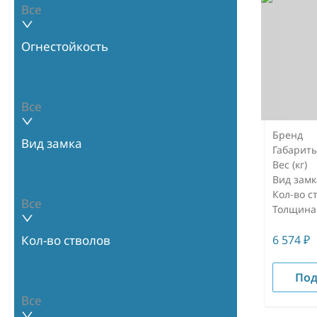
Все
Огнестойкость
Все
Бренд
Вид замка
Габарит
Вес (кг)
Вид замк
Кол-во с
Все
Толщина
6 574
₽
Кол-во стволов
Под
Все