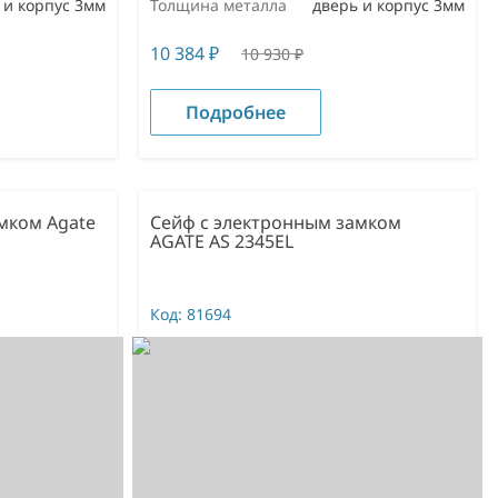
 и корпус 3мм
Толщина металла
дверь и корпус 3мм
10 384
₽
10 930
₽
Подробнее
мком Agate
Сейф с электронным замком
AGATE AS 2345EL
Код:
81694