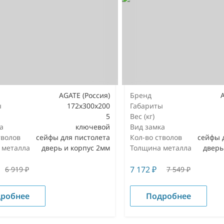
AGATE (Россия)
Бренд
ы
172х300х200
Габариты
5
Вес (кг)
а
ключевой
Вид замка
тволов
сейфы для пистолета
Кол-во стволов
сейфы 
 металла
дверь и корпус 2мм
Толщина металла
дверь
7 172
₽
6 919
₽
7 549
₽
робнее
Подробнее