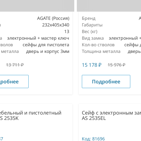
AGATE (Россия)
Бренд
ы
232х405х340
Габариты
13
Вес (кг)
а
электронный + мастер ключ
Вид замка
электронный 
тволов
сейфы для пистолета
Кол-во стволов
сейфы 
 металла
дверь и корпус 3мм
Толщина металла
дверь
15 178
₽
13 711
₽
15 976
₽
робнее
Подробнее
ебельный и пистолетный
Сейф с электронным за
S 2535K
AS 2535EL
87
Код:
81696