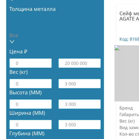
Толщина металла
Сейф м
AGATE A
Все
Код:
816
Цена ₽
Вес (кг)
Высота (ММ)
Бренд
Ширина (ММ)
Габарит
Вес (кг)
Вид замк
Глубина (ММ)
Кол-во с