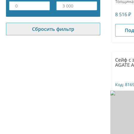
Толщина
8 516
₽
Сбросить фильтр
Под
Сейф с
AGATE A
Код:
816