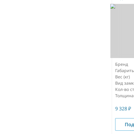
Бренд
Габарит
Вес (кг)
Вид замк
Кол-во с
Толщина
9 328
₽
Под