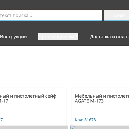
Поиск
Инструкции
Производители
Доставка и опла
ный и пистолетный сейф
Мебельный и пистолет
М-17
AGATE М-173
77
Код:
81678