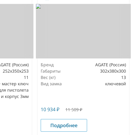
AGATE (Россия)
Бренд
AGATE (Россия)
252х350х253
Габариты
302х380х300
11
Вес (кг)
13
+ мастер ключ
Вид замка
ключевой
для пистолета
 и корпус 3мм
10 934
₽
11 509
₽
Подробнее