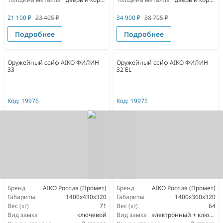
21 100
₽
23 405
₽
34 900
₽
38 705
₽
Подробнее
Подробнее
Оружейный сейф AIKO ФИЛИН
Оружейный сейф AIKO ФИЛИН
33
32 EL
Код:
19976
Код:
19975
Бренд
AIKO Россия (Промет)
Бренд
AIKO Россия (Промет)
Габариты
1400x430x320
Габариты
1400x360x320
Вес (кг)
71
Вес (кг)
64
Вид замка
ключевой
Вид замка
электронный + ключевой