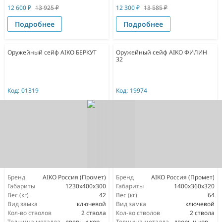
12 600
₽
13 925
₽
12 300
₽
13 585
₽
Подробнее
Подробнее
Оружейный сейф AIKO БЕРКУТ
Оружейный сейф AIKO ФИЛИН
32
Код:
01319
Код:
19974
Бренд
AIKO Россия (Промет)
Бренд
AIKO Россия (Промет)
Габариты
1230x400x300
Габариты
1400x360x320
Вес (кг)
42
Вес (кг)
64
Вид замка
ключевой
Вид замка
ключевой
Кол-во стволов
2 ствола
Кол-во стволов
2 ствола
Толщина металла
дверь и корпус 2мм
Толщина металла
дверь и корпус 3мм