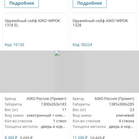
Подробнее
Подробнее
Оружейный сейф AIKO ЧИРОК
Оружейный сейф AIKO ЧИРОК
1318 EL
1328
Код:
16126
Код:
06224
Бренд
AIKO Россия (Промет)
Бренд
AIKO Россия (Промет)
Габариты
1300x263x183
Габариты
1385x300x285
Вес (кг)
11
Вес (кг)
23
Вид замка
электронный + ключевой
Вид замка
ключевой
Кол-во стволов
1 ствол
Кол-во стволов
4 ствола
Толщина металла
дверь и корпус 1,5мм
Толщина металла
дверь и корпус 1,5мм
8 300
₽
9 205
₽
11 200
₽
12 425
₽