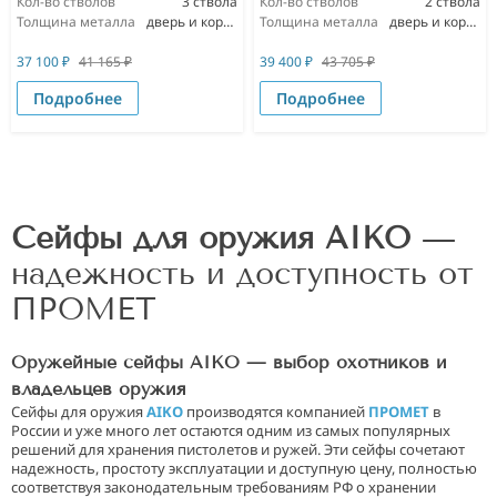
Кол-во стволов
3 ствола
Кол-во стволов
2 ствола
Толщина металла
дверь и корпус 3мм
Толщина металла
дверь и корпус 3мм
37 100
₽
41 165
₽
39 400
₽
43 705
₽
Подробнее
Подробнее
Сейфы для оружия AIKO
—
надежность и доступность от
ПРОМЕТ
Оружейные сейфы AIKO — выбор охотников и
владельцев оружия
Сейфы для оружия
AIKO
производятся компанией
ПРОМЕТ
в
России и уже много лет остаются одним из самых популярных
решений для хранения пистолетов и ружей. Эти сейфы сочетают
надежность, простоту эксплуатации и доступную цену, полностью
соответствуя законодательным требованиям РФ о хранении