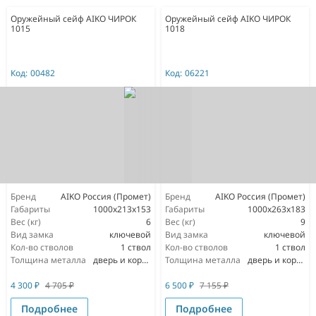
Оружейный сейф AIKO ЧИРОК
Оружейный сейф AIKO ЧИРОК
1015
1018
Код:
00482
Код:
06221
Бренд
AIKO Россия (Промет)
Бренд
AIKO Россия (Промет)
Габариты
1000x213x153
Габариты
1000x263x183
Вес (кг)
6
Вес (кг)
9
Вид замка
ключевой
Вид замка
ключевой
Кол-во стволов
1 ствол
Кол-во стволов
1 ствол
Толщина металла
дверь и корпус 1,5мм
Толщина металла
дверь и корпус 1,5мм
4 300
₽
4 705
₽
6 500
₽
7 155
₽
Подробнее
Подробнее