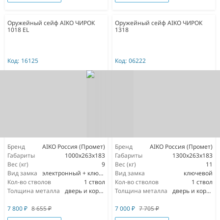
Оружейный сейф AIKO ЧИРОК
Оружейный сейф AIKO ЧИРОК
1018 EL
1318
Код:
16125
Код:
06222
Бренд
AIKO Россия (Промет)
Бренд
AIKO Россия (Промет)
Габариты
1000x263x183
Габариты
1300x263x183
Вес (кг)
9
Вес (кг)
11
Вид замка
электронный + ключевой
Вид замка
ключевой
Кол-во стволов
1 ствол
Кол-во стволов
1 ствол
Толщина металла
дверь и корпус 1,5мм
Толщина металла
дверь и корпус 1,5мм
7 800
₽
8 655
₽
7 000
₽
7 705
₽