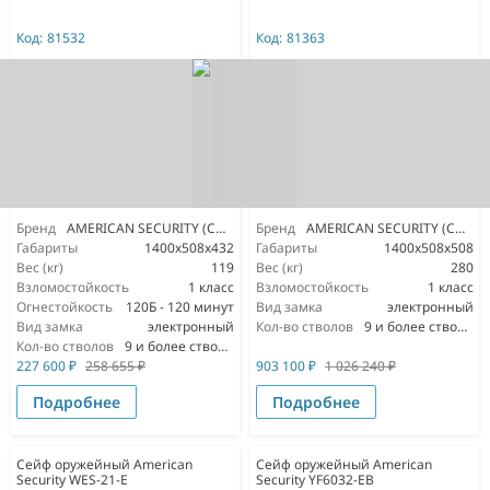
Код:
81532
Код:
81363
Бренд
AMERICAN SECURITY (США)
Бренд
AMERICAN SECURITY (США)
Габариты
1400x508x432
Габариты
1400x508x508
Вес (кг)
119
Вес (кг)
280
Взломостойкость
1 класс
Взломостойкость
1 класс
Огнестойкость
120Б - 120 минут
Вид замка
электронный
Вид замка
электронный
Кол-во стволов
9 и более стволов
Кол-во стволов
9 и более стволов
227 600
₽
258 655
₽
903 100
₽
1 026 240
₽
Подробнее
Подробнее
Сейф оружейный American
Сейф оружейный American
Security WES-21-E
Security YF6032-EB