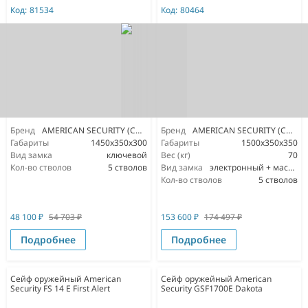
Код:
81534
Код:
80464
Бренд
AMERICAN SECURITY (США)
Бренд
AMERICAN SECURITY (США)
Габариты
1450x350x300
Габариты
1500x350x350
Вид замка
ключевой
Вес (кг)
70
Кол-во стволов
5 стволов
Вид замка
электронный + мастер ключ
Кол-во стволов
5 стволов
48 100
₽
54 703
₽
153 600
₽
174 497
₽
Подробнее
Подробнее
Сейф оружейный American
Сейф оружейный American
Security FS 14 E First Alert
Security GSF1700E Dakota