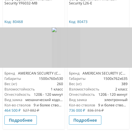
Security YF6032-MB
Security L26-E
Код:
80468
Код:
80473
Бренд
AMERICAN SECURITY (США)
Бренд
AMERICAN SECURITY (США)
Габариты
1500x760x530
Габариты
1500x762x635
Вес (кг)
260
Вес (кг)
389
Взломостойкость
1 класс
Взломостойкость
2 класс
Огнестойкость
120Б - 120 минут
Огнестойкость
120Б - 120 минут
Вид замка
механический кодовый
Вид замка
электронный
Кол-во стволов
9 и более стволов
Кол-во стволов
9 и более стволов
464 500
₽
527 882
₽
736 000
₽
836 316
₽
Подробнее
Подробнее