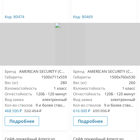
Код:
80474
Код:
80469
Бренд
AMERICAN SECURITY (США)
Бренд
AMERICAN SECURITY (США)
Габариты
1500x711x559
Габариты
1500x760x530
Вес (кг)
280
Вес (кг)
260
Взломостойкость
1 класс
Взломостойкость
1 класс
Огнестойкость
120Б - 120 минут
Огнестойкость
120Б - 120 минут
Вид замка
электронный
Вид замка
электронный
Кол-во стволов
9 и более стволов
Кол-во стволов
9 и более стволов
468 500
₽
532 454
₽
616 000
₽
699 996
₽
Подробнее
Подробнее
Сейф оружейный American
Сейф оружейный American