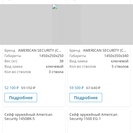
Бренд
AMERICAN SECURITY (США)
Бренд
AMERICAN SECURITY (США)
Габариты
1450x250x250
Габариты
1450x350x340
Вес (кг)
38
Вид замка
ключевой
Вид замка
ключевой
Кол-во стволов
5 стволов
Кол-во стволов
3 ствола
52 100
₽
59 192
₽
59 500
₽
67 640
₽
Подробнее
Подробнее
Сейф оружейный American
Сейф оружейный American
Security 1450BK-5
Security 1500 EG-1