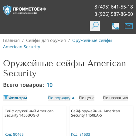
8 (495) 641-55-18
8 (926) 587-86-50
Главная
/
Сейфы для оружия
/
Оружейные сейфы
American Security
Оружейные сейфы American
Security
Всего товаров:
10
Фильтры
По порядку
По цене
По названию
Сейф оружейный American
Сейф оружейный American
Security 1450BQG-3
Security 1450EA-5
Код:
80465
Код:
81533