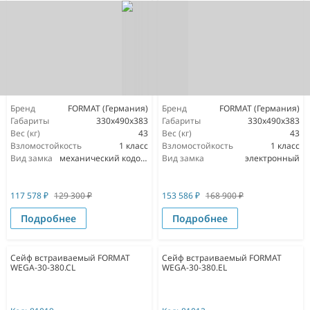
Бренд
FORMAT (Германия)
Бренд
FORMAT (Германия)
Габариты
330x490x383
Габариты
330x490x383
Вес (кг)
43
Вес (кг)
43
Взломостойкость
1 класс
Взломостойкость
1 класс
Вид замка
механический кодовый
Вид замка
электронный
117 578
₽
129 300
₽
153 586
₽
168 900
₽
Подробнее
Подробнее
Сейф встраиваемый FORMAT
Сейф встраиваемый FORMAT
WEGA-30-380.CL
WEGA-30-380.EL