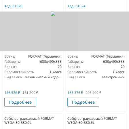
Код:
81020
Код:
81024
Бренд
FORMAT (Германия)
Бренд
FORMAT (Германия)
Габариты
630x490x383
Габариты
630x490x383
Вес (кг)
70
Вес (кг)
70
Взломостойкость
1 класс
Взломостойкость
1 класс
Вид замка
механический кодовый
Вид замка
электронный
146 536
₽
161 200
₽
185 376
₽
203 900
₽
Подробнее
Подробнее
Сейф встраиваемый FORMAT
Сейф встраиваемый FORMAT
WEGA-80-380.CL
WEGA-80-380.EL