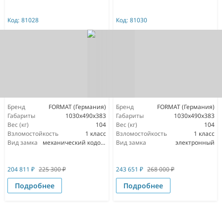
Код:
81028
Код:
81030
Бренд
FORMAT (Германия)
Бренд
FORMAT (Германия)
Габариты
1030x490x383
Габариты
1030x490x383
Вес (кг)
104
Вес (кг)
104
Взломостойкость
1 класс
Взломостойкость
1 класс
Вид замка
механический кодовый
Вид замка
электронный
204 811
₽
225 300
₽
243 651
₽
268 000
₽
Подробнее
Подробнее