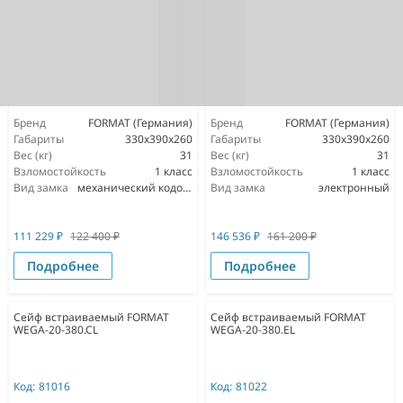
Бренд
FORMAT (Германия)
Бренд
FORMAT (Германия)
Габариты
330x390x260
Габариты
330x390x260
Вес (кг)
31
Вес (кг)
31
Взломостойкость
1 класс
Взломостойкость
1 класс
Вид замка
механический кодовый
Вид замка
электронный
111 229
₽
122 400
₽
146 536
₽
161 200
₽
Подробнее
Подробнее
Сейф встраиваемый FORMAT
Сейф встраиваемый FORMAT
WEGA-20-380.CL
WEGA-20-380.EL
Код:
81016
Код:
81022