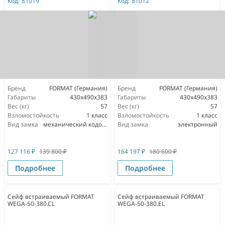
Код:
81019
Код:
81012
Бренд
FORMAT (Германия)
Бренд
FORMAT (Германия)
Габариты
430x490x383
Габариты
430x490x383
Вес (кг)
57
Вес (кг)
57
Взломостойкость
1 класс
Взломостойкость
1 класс
Вид замка
механический кодовый
Вид замка
электронный
127 116
₽
139 800
₽
164 197
₽
180 600
₽
Подробнее
Подробнее
Сейф встраиваемый FORMAT
Сейф встраиваемый FORMAT
WEGA-50-380.CL
WEGA-50-380.EL