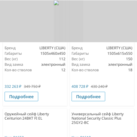
Бренд
LIBERTY (США)
Бренд
LIBERTY (США)
Габариты
1505x460x450
Габариты
1505x615x550
Вес (кг)
112
Вес (кг)
150
Вид замка
электронный
Вид замка
электронный
Кол-во стволов
12
Кол-во стволов
18
332 263
₽
349 750
₽
408 728
₽
430 240
₽
Подробнее
Подробнее
Оружейный сейф Liberty
Универсальный сейф Liberty
Centurion 24BKT FI EL
National Security Classic Plus
25GY2-BC