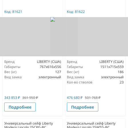
Код:
81621
Код:
81622
Бренд
LIBERTY (США)
Бренд
LIBERTY (США)
Габариты
767х616х556
Габариты
1511х715х559
Вес (кг)
127
Вес (кг)
186
Вид замка
электронный
Вид замка
электронный
Кол-во стволов
23
343 853
₽
361 950
₽
476 680
₽
501 768
₽
Подробнее
Подробнее
Универсальный сейф Liberty
Универсальный сейф Liberty
Modern Lincoln 25CPG-BC
Modern Lincoln 25WTG-BC