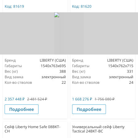
Код:
81619
Код:
81620
Бренд
LIBERTY (США)
Бренд
LIBERTY (США)
Габариты
1540х763х695
Габариты
1540x762x715
Вес (кг)
388
Вес (кг)
331
Вид замка
электронный
Вид замка
электронный
Кол-во стволов
22
Кол-во стволов
24
2 357 448
₽
2 481 524
₽
1 668 276
₽
1 756 080
₽
Подробнее
Подробнее
Сейф Liberty Home Safe 08BKT-
Универсальный сейф Liberty
CH
Tactical 24BKT-BC