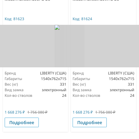
Код:
81623
Код:
81624
Бренд
LIBERTY (США)
Бренд
LIBERTY (США)
Габариты
1540x762x715
Габариты
1540x762x715
Вес (кг)
331
Вес (кг)
331
Вид замка
электронный
Вид замка
электронный
Кол-во стволов
24
Кол-во стволов
24
1 668 276
₽
1 756 080
₽
1 668 276
₽
1 756 080
₽
Подробнее
Подробнее