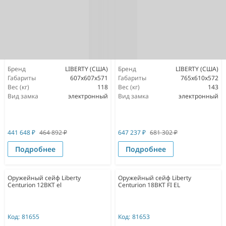
Бренд
LIBERTY (США)
Бренд
LIBERTY (США)
Габариты
607х607х571
Габариты
765х610х572
Вес (кг)
118
Вес (кг)
143
Вид замка
электронный
Вид замка
электронный
441 648
₽
464 892
₽
647 237
₽
681 302
₽
Подробнее
Подробнее
Оружейный сейф Liberty
Оружейный сейф Liberty
Centurion 12BKT el
Centurion 18BKT FI EL
Код:
81655
Код:
81653