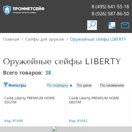
8 (495) 641-55-18
8 (926) 587-86-50
Главная
/
Сейфы для оружия
/
Оружейные сейфы LIBERTY
Оружейные сейфы LIBERTY
Всего товаров:
38
Фильтры
По порядку
По цене
По названию
Сейф Liberty PREMIUM HOME
Сейф Liberty PREMIUM HOME
05GYM
08GYM
Код:
81646
Код:
81642