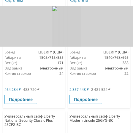
Код:
81652
Код:
81618
Бренд
LIBERTY (США)
Бренд
LIBERTY (США)
Габариты
1505x715x555
Габариты
1540х763х695
Вес (кг)
171
Вес (кг)
388
Вид замка
электронный
Вид замка
электронный
Кол-во стволов
24
Кол-во стволов
22
464 284
₽
488 720
₽
2 357 448
₽
2 481 524
₽
Подробнее
Подробнее
Универсальный сейф Liberty
Универсальный сейф Liberty
National Security Classic Plus
Modern Lincoln 25GYG-BC
25CP2-BC