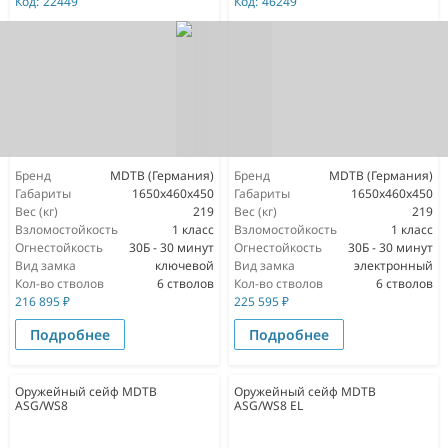
Код:
22449
Код:
46249
Бренд
MDTB (Германия)
Бренд
MDTB (Германия)
Габариты
1650х460х450
Габариты
1650х460х450
Вес (кг)
219
Вес (кг)
219
Взломостойкость
1 класс
Взломостойкость
1 класс
Огнестойкость
30Б - 30 минут
Огнестойкость
30Б - 30 минут
Вид замка
ключевой
Вид замка
электронный
Кол-во стволов
6 стволов
Кол-во стволов
6 стволов
216 895
₽
225 595
₽
Подробнее
Подробнее
Оружейный сейф MDTB
Оружейный сейф MDTB
ASG/WS8
ASG/WS8 EL