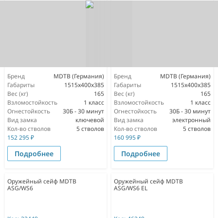
Бренд
MDTB (Германия)
Бренд
MDTB (Германия)
Габариты
1515х400х385
Габариты
1515х400х385
Вес (кг)
165
Вес (кг)
165
Взломостойкость
1 класс
Взломостойкость
1 класс
Огнестойкость
30Б - 30 минут
Огнестойкость
30Б - 30 минут
Вид замка
ключевой
Вид замка
электронный
Кол-во стволов
5 стволов
Кол-во стволов
5 стволов
152 295
₽
160 995
₽
Подробнее
Подробнее
Оружейный сейф MDTB
Оружейный сейф MDTB
ASG/WS6
ASG/WS6 EL