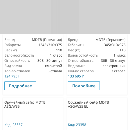
Бренд
MDTB (Германия)
Бренд
MDTB (Германия)
Габариты
1345х310х375
Габариты
1345х310х375
Вес (кг)
110
Вес (кг)
110
Взломостойкость
1 класс
Взломостойкость
1 класс
Огнестойкость
30Б - 30 минут
Огнестойкость
30Б - 30 минут
Вид замка
ключевой
Вид замка
электронный
Кол-во стволов
3 ствола
Кол-во стволов
3 ствола
124 795
₽
133 695
₽
Подробнее
Подробнее
Оружейный сейф MDTB
Оружейный сейф MDTB
ASG/WS5
ASG/WS5 EL
Код:
23357
Код:
23358