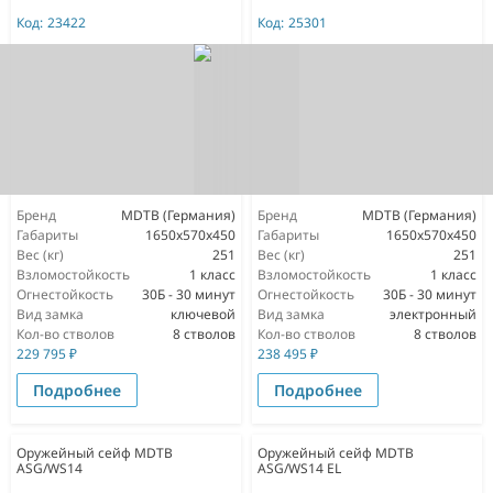
Код:
23422
Код:
25301
Бренд
MDTB (Германия)
Бренд
MDTB (Германия)
Габариты
1650х570х450
Габариты
1650х570х450
Вес (кг)
251
Вес (кг)
251
Взломостойкость
1 класс
Взломостойкость
1 класс
Огнестойкость
30Б - 30 минут
Огнестойкость
30Б - 30 минут
Вид замка
ключевой
Вид замка
электронный
Кол-во стволов
8 стволов
Кол-во стволов
8 стволов
229 795
₽
238 495
₽
Подробнее
Подробнее
Оружейный сейф MDTB
Оружейный сейф MDTB
ASG/WS14
ASG/WS14 EL