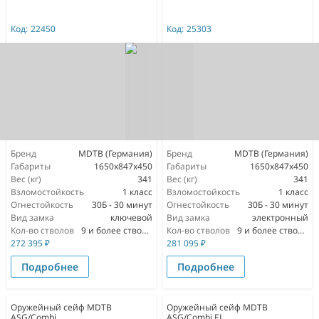
Код:
22450
Код:
25303
Бренд
MDTB (Германия)
Бренд
MDTB (Германия)
Габариты
1650х847х450
Габариты
1650х847х450
Вес (кг)
341
Вес (кг)
341
Взломостойкость
1 класс
Взломостойкость
1 класс
Огнестойкость
30Б - 30 минут
Огнестойкость
30Б - 30 минут
Вид замка
ключевой
Вид замка
электронный
Кол-во стволов
9 и более стволов
Кол-во стволов
9 и более стволов
272 395
₽
281 095
₽
Подробнее
Подробнее
Оружейный сейф MDTB
Оружейный сейф MDTB
ASG/Combi
ASG/Combi EL