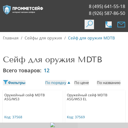
8 (495) 641-55-18
8 (926) 587-86-50
Главная
/
Сейфы для оружия
/
Сейф для оружия MDTB
Сейф для оружия MDTB
Всего товаров:
12
Фильтры
По порядку
По цене
По названию
Оружейный сейф MDTB
Оружейный сейф MDTB
ASG/WS3
ASG/WS3 EL
Код:
37568
Код:
37569