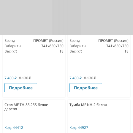
Бренд
ПРОМЕТ (Россия)
Бренд
ПРОМЕТ (Россия)
Габариты
741x850x750
Габариты
741x850x750
Вес (кг)
18
Вес (кг)
18
7 400
₽
8 130
₽
7 400
₽
8 130
₽
Подробнее
Подробнее
Стол MF TH-85.25S белое
Тумба MF NH-2 белая
дерево
Код:
44412
Код:
44927