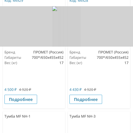
Код:
44929
Код:
44928
Бренд
ПРОМЕТ (Россия)
Бренд
ПРОМЕТ (Россия)
Габариты
700*/650x455x452
Габариты
700*/650x455x452
Вес (кг)
17
Вес (кг)
17
4 500
₽
4 920
₽
4 430
₽
4 920
₽
Подробнее
Подробнее
Тумба МF NH-1
Тумба МF NH-3