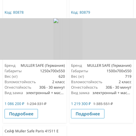
Код:
80878
Код:
80879
Бренд
MULLER SAFE (Германия)
Бренд
MULLER SAFE (Германия)
Габариты
1250x700x550
Габариты
1500x700x550
Вес (кг)
620
Вес (кг)
719
Взломостойкость
2 класс
Взломостойкость
2 класс
Огнестойкость
30Б - 30 минут
Огнестойкость
30Б - 30 минут
Вид замка
электронный + мастер ключ
Вид замка
электронный + мастер ключ
1 086 200
₽
1 234 331
₽
1 219 300
₽
1 385 551
₽
Подробнее
Подробнее
Сейф Muller Safe Paris 41511 E