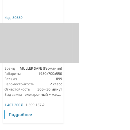
Код:
80880
Бренд
MULLER SAFE (Германия)
Габариты
1950x700x550
Вес (кг)
899
Взломостойкость
2 класс
Огнестойкость
30Б - 30 минут
Вид замка
электронный + мастер ключ
1 407 200
₽
1 599 137
₽
Подробнее