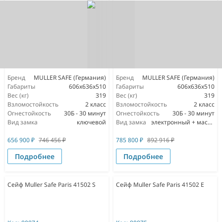
Бренд
MULLER SAFE (Германия)
Бренд
MULLER SAFE (Германия)
Габариты
606x636x510
Габариты
606x636x510
Вес (кг)
319
Вес (кг)
319
Взломостойкость
2 класс
Взломостойкость
2 класс
Огнестойкость
30Б - 30 минут
Огнестойкость
30Б - 30 минут
Вид замка
ключевой
Вид замка
электронный + мастер ключ
656 900
₽
746 456
₽
785 800
₽
892 916
₽
Подробнее
Подробнее
Сейф Muller Safe Paris 41502 S
Сейф Muller Safe Paris 41502 E