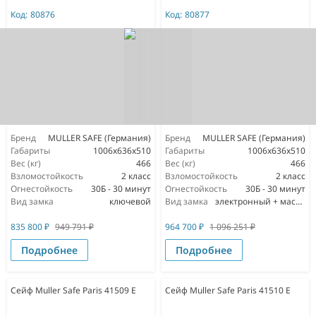
Код:
80876
Код:
80877
Бренд
MULLER SAFE (Германия)
Бренд
MULLER SAFE (Германия)
Габариты
1006x636x510
Габариты
1006x636x510
Вес (кг)
466
Вес (кг)
466
Взломостойкость
2 класс
Взломостойкость
2 класс
Огнестойкость
30Б - 30 минут
Огнестойкость
30Б - 30 минут
Вид замка
ключевой
Вид замка
электронный + мастер ключ
835 800
₽
949 791
₽
964 700
₽
1 096 251
₽
Подробнее
Подробнее
Сейф Muller Safe Paris 41509 E
Сейф Muller Safe Paris 41510 E