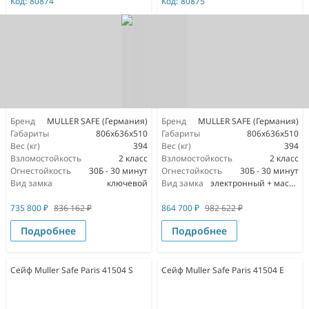
Код:
80874
Код:
80875
Бренд
MULLER SAFE (Германия)
Бренд
MULLER SAFE (Германия)
Габариты
806x636x510
Габариты
806x636x510
Вес (кг)
394
Вес (кг)
394
Взломостойкость
2 класс
Взломостойкость
2 класс
Огнестойкость
30Б - 30 минут
Огнестойкость
30Б - 30 минут
Вид замка
ключевой
Вид замка
электронный + мастер ключ
735 800
₽
836 162
₽
864 700
₽
982 622
₽
Подробнее
Подробнее
Сейф Muller Safe Paris 41504 S
Сейф Muller Safe Paris 41504 E