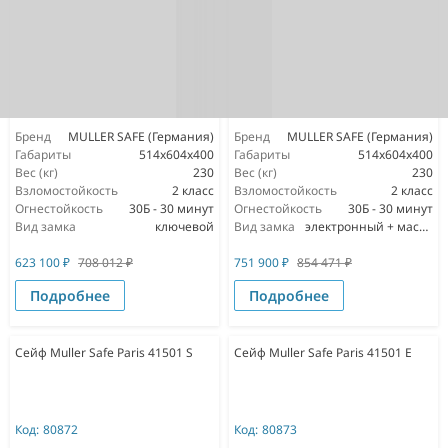
Бренд
MULLER SAFE (Германия)
Бренд
MULLER SAFE (Германия)
Габариты
514x604x400
Габариты
514x604x400
Вес (кг)
230
Вес (кг)
230
Взломостойкость
2 класс
Взломостойкость
2 класс
Огнестойкость
30Б - 30 минут
Огнестойкость
30Б - 30 минут
Вид замка
ключевой
Вид замка
электронный + мастер ключ
623 100
₽
708 012
₽
751 900
₽
854 471
₽
Подробнее
Подробнее
Сейф Muller Safe Paris 41501 S
Сейф Muller Safe Paris 41501 E
Код:
80872
Код:
80873