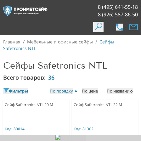
8 (495) 641-55-18
8 (926) 587-86-50
Главная
/
Мебельные и офисные сейфы
/
Сейфы
Safetronics NTL
Сейфы Safetronics NTL
Всего товаров:
36
Фильтры
По порядку
По цене
По названию
Сейф Safetronics NTL 20 M
Сейф Safetronics NTL 22 M
Код:
80014
Код:
81302