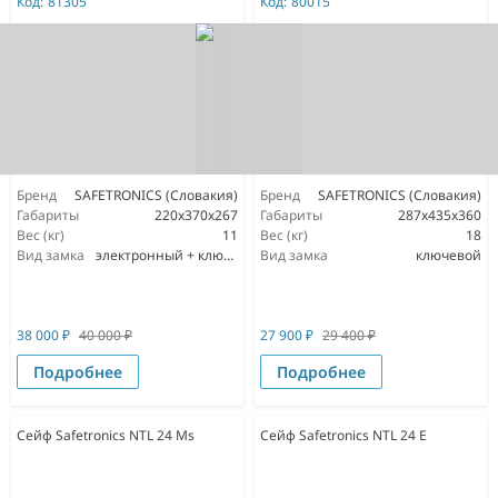
Код:
81305
Код:
80015
Бренд
SAFETRONICS (Словакия)
Бренд
SAFETRONICS (Словакия)
Габариты
220х370х267
Габариты
287x435x360
Вес (кг)
11
Вес (кг)
18
Вид замка
электронный + ключевой
Вид замка
ключевой
38 000
₽
40 000
₽
27 900
₽
29 400
₽
Подробнее
Подробнее
Сейф Safetronics NTL 24 Ms
Сейф Safetronics NTL 24 E