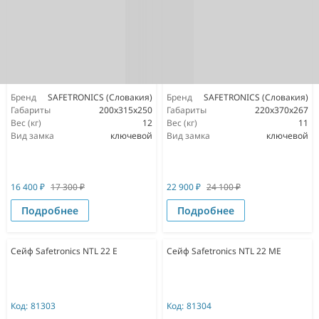
Бренд
SAFETRONICS (Словакия)
Бренд
SAFETRONICS (Словакия)
Габариты
200x315x250
Габариты
220х370х267
Вес (кг)
12
Вес (кг)
11
Вид замка
ключевой
Вид замка
ключевой
16 400
₽
17 300
₽
22 900
₽
24 100
₽
Подробнее
Подробнее
Сейф Safetronics NTL 22 E
Сейф Safetronics NTL 22 ME
Код:
81303
Код:
81304