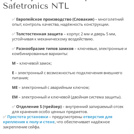
Safetronics NTL
✅
Европейское производство (Словакия)
– многолетний
опыт, контроль качества, надёжность конструкции.
✅
Толстостенная защита
– корпус 2 мм и дверь 5 мм,
устойчивая к механическому воздействию.
✅
Разнообразие типов замков
– ключевые, электронные и
комбинированные варианты:
M
– ключевой замок;
E
– электронный с возможностью подключения внешнего
питания;
ME
– электронный с аварийным ключом;
EM
– электронный и ключевой (двойная система защиты).
✅
Отделение S (трейзер)
– внутренний запираемый отсек
для хранения особо ценных предметов.
✅
Простота установки
– предусмотрены
отверстия для
крепления к полу и стене
, что обеспечивает надёжное
закрепление сейфа.