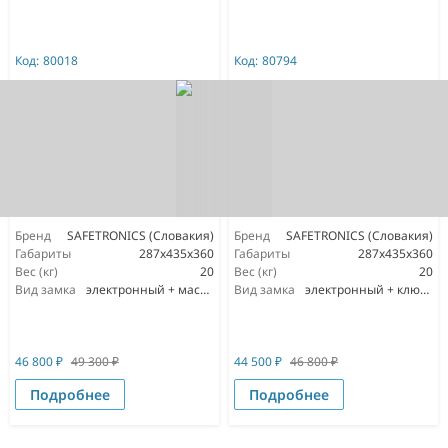
Код:
80018
Код:
80794
Бренд
SAFETRONICS (Словакия)
Бренд
SAFETRONICS (Словакия)
Габариты
287x435x360
Габариты
287x435x360
Вес (кг)
20
Вес (кг)
20
Вид замка
электронный + мастер ключ
Вид замка
электронный + ключевой
46 800
₽
49 300
₽
44 500
₽
46 800
₽
Подробнее
Подробнее