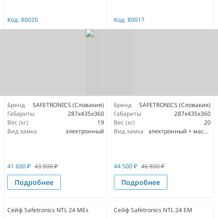
Код:
80020
Код:
80017
Бренд
SAFETRONICS (Словакия)
Бренд
SAFETRONICS (Словакия)
Габариты
287x435x360
Габариты
287x435x360
Вес (кг)
19
Вес (кг)
20
Вид замка
электронный
Вид замка
электронный + мастер ключ
41 600
₽
43 800
₽
44 500
₽
46 800
₽
Подробнее
Подробнее
Сейф Safetronics NTL 24 MEs
Сейф Safetronics NTL 24 EM