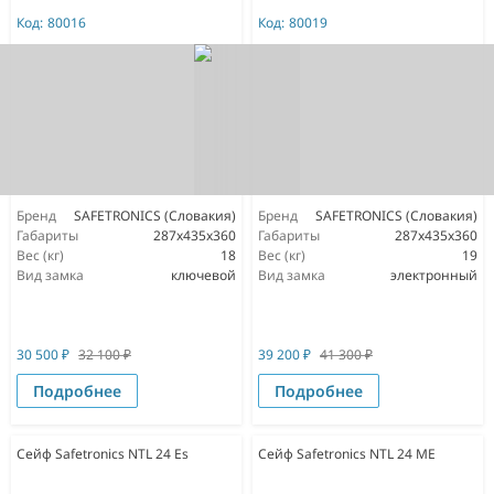
Код:
80016
Код:
80019
Бренд
SAFETRONICS (Словакия)
Бренд
SAFETRONICS (Словакия)
Габариты
287x435x360
Габариты
287x435x360
Вес (кг)
18
Вес (кг)
19
Вид замка
ключевой
Вид замка
электронный
30 500
₽
32 100
₽
39 200
₽
41 300
₽
Подробнее
Подробнее
Сейф Safetronics NTL 24 Es
Сейф Safetronics NTL 24 ME