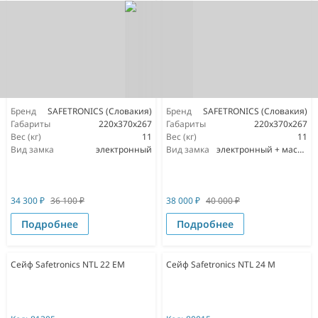
Бренд
SAFETRONICS (Словакия)
Бренд
SAFETRONICS (Словакия)
Габариты
220х370х267
Габариты
220х370х267
Вес (кг)
11
Вес (кг)
11
Вид замка
электронный
Вид замка
электронный + мастер ключ
34 300
₽
36 100
₽
38 000
₽
40 000
₽
Подробнее
Подробнее
Сейф Safetronics NTL 22 EM
Сейф Safetronics NTL 24 M