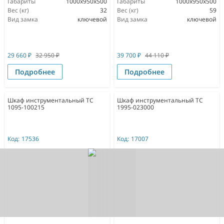
Габариты
1000x950x500
Габариты
1000x950x500
Вес (кг)
32
Вес (кг)
59
Вид замка
ключевой
Вид замка
ключевой
29 660
₽
32 950
₽
39 700
₽
44 110
₽
Подробнее
Подробнее
Шкаф инструментальный ТС
Шкаф инструментальный TC
1095-100215
1995-023000
Код:
17536
Код:
17007