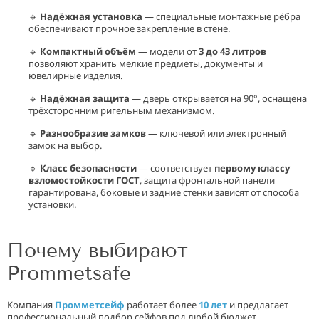
🔹
Надёжная установка
— специальные монтажные рёбра
обеспечивают прочное закрепление в стене.
🔹
Компактный объём
— модели от
3 до 43 литров
позволяют хранить мелкие предметы, документы и
ювелирные изделия.
🔹
Надёжная защита
— дверь открывается на 90°, оснащена
трёхсторонним ригельным механизмом.
🔹
Разнообразие замков
— ключевой или электронный
замок на выбор.
🔹
Класс безопасности
— соответствует
первому классу
взломостойкости ГОСТ
, защита фронтальной панели
гарантирована, боковые и задние стенки зависят от способа
установки.
Почему выбирают
Prommetsafe
Компания
Промметсейф
работает более
10 лет
и предлагает
профессиональный подбор сейфов под любой бюджет.