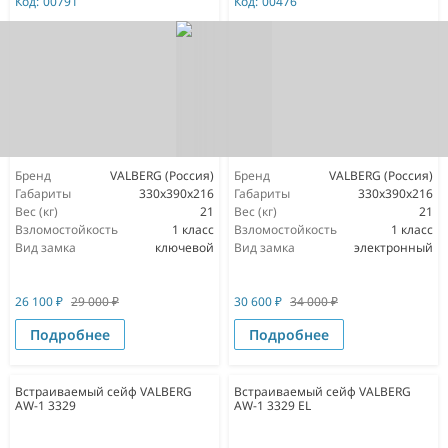
Код:
00791
Код:
00476
Бренд
VALBERG (Россия)
Бренд
VALBERG (Россия)
Габариты
330x390x216
Габариты
330x390x216
Вес (кг)
21
Вес (кг)
21
Взломостойкость
1 класс
Взломостойкость
1 класс
Вид замка
ключевой
Вид замка
электронный
26 100
₽
29 000
₽
30 600
₽
34 000
₽
Подробнее
Подробнее
Встраиваемый сейф VALBERG
Встраиваемый сейф VALBERG
AW-1 3329
AW-1 3329 EL