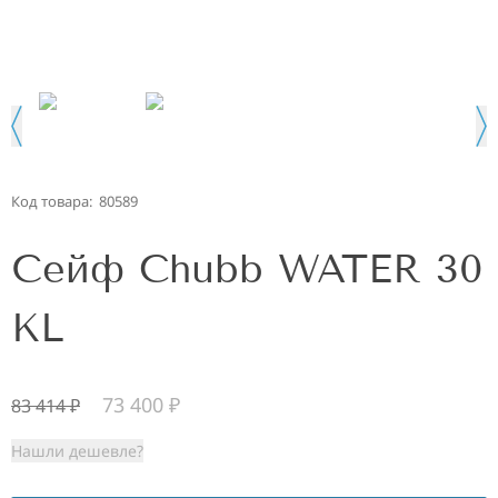
Код товара:
80589
Сейф Chubb WATER 30
KL
73 400
₽
83 414
₽
Нашли дешевле?