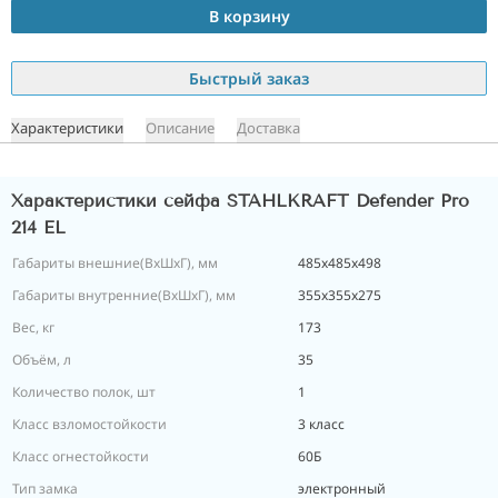
В корзину
Быстрый заказ
Характеристики
Описание
Доставка
Характеристики сейфа STAHLKRAFT Defender Pro
214 EL
Габариты внешние(ВхШхГ), мм
485х485х498
Габариты внутренние(ВхШхГ), мм
355х355х275
Вес, кг
173
Объём, л
35
Количество полок, шт
1
Класс взломостойкости
3 класс
Класс огнестойкости
60Б
Тип замка
электронный