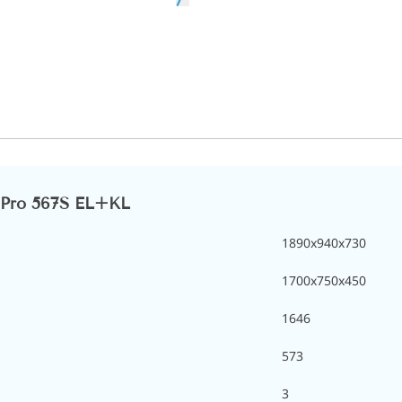
 Pro 567S EL+KL
1890х940х730
1700х750х450
1646
573
3