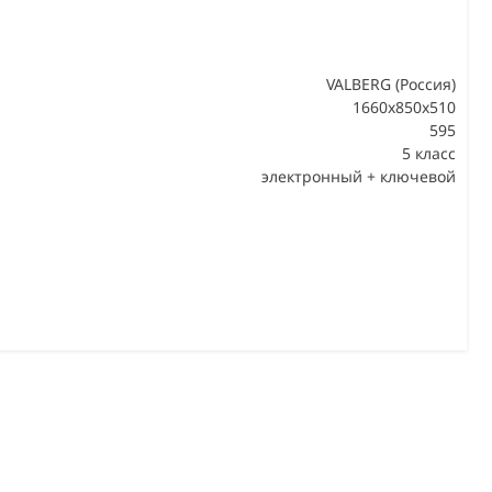
VALBERG (Россия)
1660x850x510
595
В
5 класс
электронный + ключевой