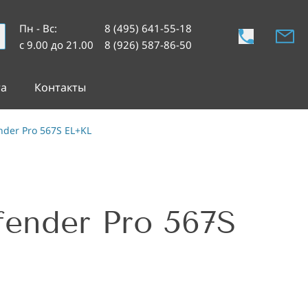
Пн - Вс
:
8 (495) 641-55-18
с 9.00 до 21.00
8 (926) 587-86-50
та
Контакты
der Pro 567S EL+KL
ender Pro 567S