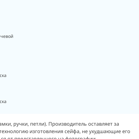
ючевой
ска
ска
мки, ручки, петли). Производитель оставляет за
 технологию изготовления сейфа, не ухудшающие его
ься от представленного на фотографии.