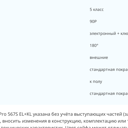
5 класс
90Р
электронный + кл
180°
внешние
стандартная покра
к полу
стандартная покра
ro 567S EL+KL указана без учёта выступающих частей (за
, вносить изменения в конструкцию, комплектацию или
 технических характеристик. Цвет сейфа может отличат