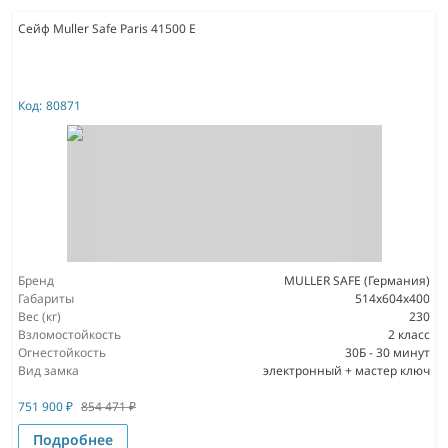
Сейф Muller Safe Paris 41500 E
Код:
80871
Бренд
MULLER SAFE (Германия)
Габариты
514x604x400
Вес (кг)
230
Взломостойкость
2 класс
Огнестойкость
30Б - 30 минут
Вид замка
электронный + мастер ключ
751 900
₽
854 471
₽
Подробнее