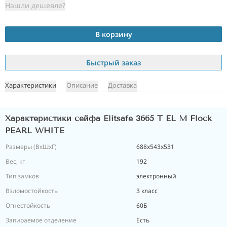
Нашли дешевле?
В корзину
Быстрый заказ
Характеристики
Описание
Доставка
Характеристики сейфа Elitsafe 3665 T EL M Flock
PEARL WHITE
Размеры (ВxШxГ)
688х543х531
Вес, кг
192
Тип замков
электронный
Взломостойкость
3 класс
Огнестойкость
60Б
Запираемое отделение
Есть