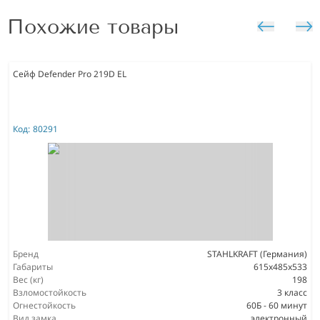
Похожие товары
Сейф Defender Pro 219D EL
Код:
80291
Бренд
STAHLKRAFT (Германия)
Габариты
615x485x533
Вес (кг)
198
Взломостойкость
3 класс
Огнестойкость
60Б - 60 минут
Вид замка
электронный