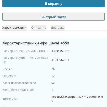
В корзину
Быстрый заказ
Характеристики
Описание
Доставка
Характеристики сейфа Juwel 4553
Размеры внешние, мм (ВхШхГ):
335х415х192
Размеры внутренние, мм (ВхШх
312х396х134
Г):
Вес, кг:
26
Объём, л:
17
Класс взломостойкости:
S2
Количество полок, шт:
1
Кодовый электронный + мастер-клю
Тип замка:
ч