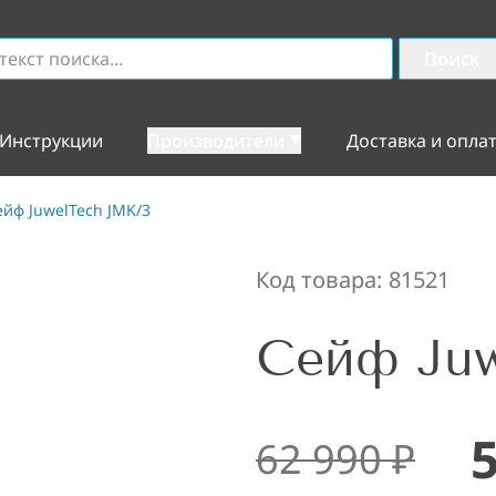
Поиск
Инструкции
Производители
Доставка и опла
ейф JuwelTech JMK/3
Код товара:
81521
Сейф Juw
62 990
₽