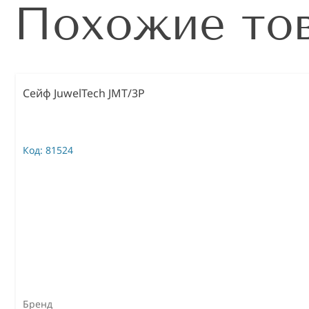
Похожие то
Сейф JuwelTech JMT/3P
Код:
81524
Бренд