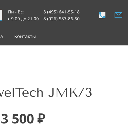
Пн - Вс
:
8 (495) 641-55-18
с 9.00 до 21.00
8 (926) 587-86-50
та
Контакты
elTech JMK/3
53 500
₽