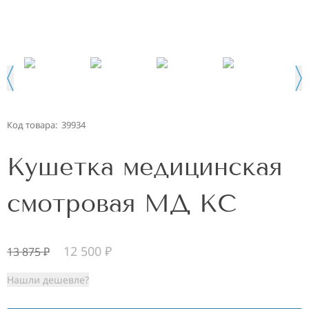
Код товара:
39934
Кушетка медицинская
смотровая МД КС
12 500
₽
13 875
₽
Нашли дешевле?