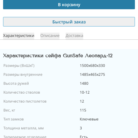
В корзину
Быстрый заказ
Характеристики
Описание
Доставка
Характеристики сейфа GunSafe Леопард-12
Размеры (ВxШxГ)
1500x680x330
Размеры внутренние
1485х465х275
Высота ружей
1480
Количество стволов
10-12
Количество пистолетов
12
Вес, кг
115
Тип замков
Ключевые
Толщина металла, мм
3
Запираемое отделение
Есть