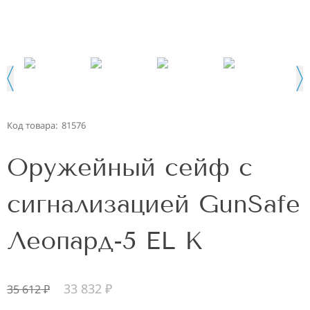
Код товара:
81576
Оружейный сейф с
сигнализацией GunSafe
Леопард-5 EL K
33 832
₽
35 612
₽