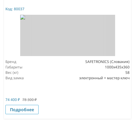
Код:
80037
Бренд
SAFETRONICS (Словакия)
Габариты
1000x435x360
Вес (кг)
58
Вид замка
электронный + мастер ключ
74 400
₽
78 300
₽
Подробнее