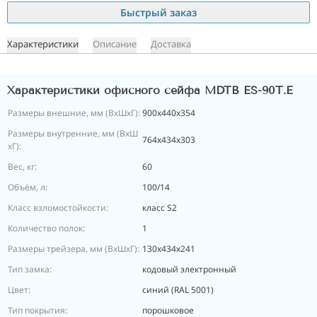
Быстрый заказ
Характеристики
Описание
Доставка
Характеристики офисного сейфа MDTB ES-90T.E
Размеры внешние, мм (ВхШхГ):
900x440x354
Размеры внутренние, мм (ВхШ
764x434x303
хГ):
Вес, кг:
60
Объём, л:
100/14
Класс взломостойкости:
класс S2
Количество полок:
1
Размеры трейзера, мм (ВхШхГ):
130х434х241
Тип замка:
кодовый электронный
Цвет:
синий (RAL 5001)
Тип покрытия:
порошковое