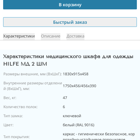
В корзину
Быстрый заказ
Характеристики
Описание
Доставка
Характеристики медицинского шкафа для одежды
HILFE МД 2 ШМ
Размеры внешние, мм (ВхШхГ):
1830x915x458
Внутренние размеры отделени
1750x456/456x390
й (ВхШхГ), мм:
Вес, кг:
47
Количество полок:
6
Тип замка:
ключевой
Цвет:
белый (RAL 9016)
каркас - гигиенически безопасное, кор
Тип покрытия:
розийно-устойчивое порошковое