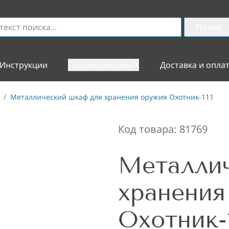
Поиск
Инструкции
Производители
Доставка и опла
/
Металлический шкаф для хранения оружия Охотник-111
Код товара:
81769
Металли
хранения
Охотник-1