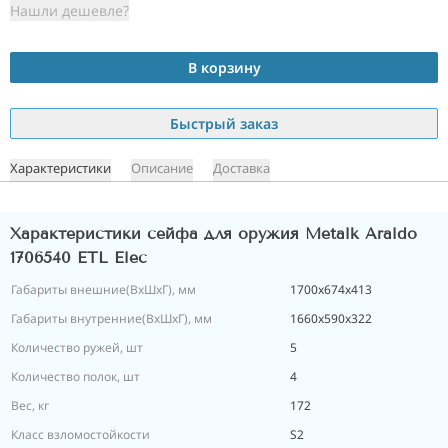
Нашли дешевле?
В корзину
Быстрый заказ
Характеристики
Описание
Доставка
Характеристики сейфа для оружия Metalk Araldo
1706540 ETL Elec
Габариты внешние(ВхШхГ), мм
1700х674х413
Габариты внутренние(ВхШхГ), мм
1660х590х322
Количество ружей, шт
5
Количество полок, шт
4
Вес, кг
172
Класс взломостойкости
S2