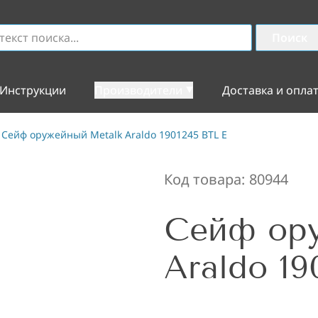
Поиск
Инструкции
Производители
Доставка и опла
Сейф оружейный Metalk Araldo 1901245 BTL E
Код товара:
80944
Сейф ор
Araldo 19