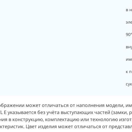
в 
эл
90
вн
им
к п
су
бражении может отличаться от наполнения модели, име
TL E указывается без учёта выступающих частей (замки, р
ия в конструкцию, комплектацию или технологию изгот
актеристик. Цвет изделия может отличаться от представ