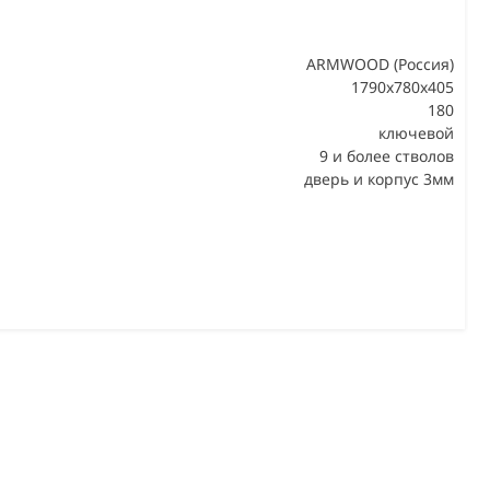
ARMWOOD (Россия)
1790х780х405
180
В
ключевой
9 и более стволов
дверь и корпус 3мм