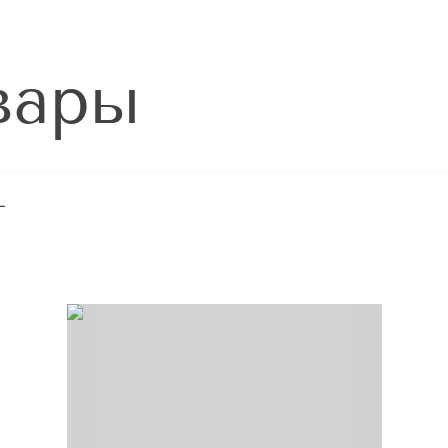
вары
L