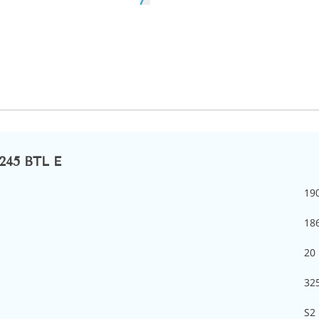
245 BTL E
19
18
20
32
S2