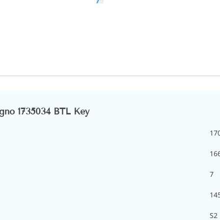
gno 1735034 BTL Key
17
16
7
14
S2