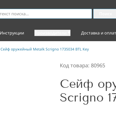
Поиск
Инструкции
Производители
Доставка и опла
Сейф оружейный Metalk Scrigno 1735034 BTL Key
Код товара:
80965
Сейф ор
Scrigno 