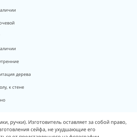
наличии
ючевой
°
наличии
утренние
итация дерева
олу, к стене
кно
ки, ручки). Изготовитель оставляет за собой право,
зготовления сейфа, не ухудшающие его
аться от представленного на фотографии.