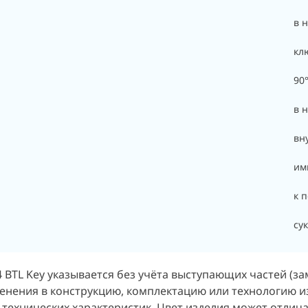
в 
кл
90
в 
вн
им
к п
су
 BTL Key указывается без учёта выступающих частей (зам
енения в конструкцию, комплектацию или технологию и
 технических характеристик. Цвет изделия может отлич