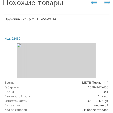
Похожие товары
Оружейный сейф MDTB ASG/WS14
Код:
22450
Бренд
MDTB (Германия)
Габариты
1650х847х450
Вес (кг)
341
Взломостойкость
1 класс
Огнестойкость
30Б - 30 минут
Вид замка
ключевой
Кол-во стволов
9 и более стволов