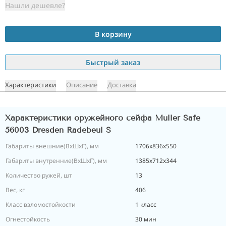
Нашли дешевле?
В корзину
Быстрый заказ
Характеристики
Описание
Доставка
Характеристики оружейного сейфа Muller Safe
56003 Dresden Radebeul S
Габариты внешние(ВхШхГ), мм
1706х836х550
Габариты внутренние(ВхШхГ), мм
1385х712х344
Количество ружей, шт
13
Вес, кг
406
Класс взломостойкости
1 класс
Огнестойкость
30 мин