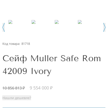
Код товара:
81718
Сейф Muller Safe Rom
42009 Ivory
9 554 000
₽
10 856 813
₽
Нашли дешевле?