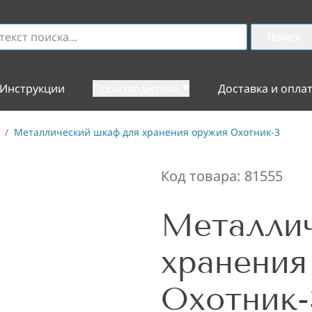
Поиск
Инструкции
Производители
Доставка и опла
/
Металлический шкаф для хранения оружия Охотник-3
Код товара:
81555
Металли
хранения
Охотник-