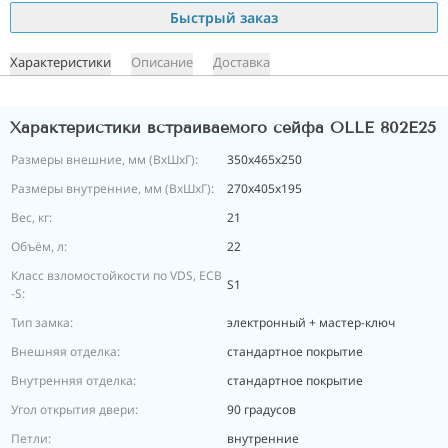
Быстрый заказ
Характеристики
Описание
Доставка
Характеристики встраиваемого сейфа OLLE 802E25
Размеры внешние, мм (ВхШхГ):
35
0x465x250
Размеры внутренние, мм (ВхШхГ):
270х405х195
Вес, кг:
21
Объём, л:
22
Класс взломостойкости
по
VDS, ECB
S1
-S
:
Тип замка:
электронный + мастер-ключ
Внешняя отделка:
стандартное покрытие
Внутренняя отделка:
стандартное покрытие
Угол открытия двери:
90 градусов
Петли:
внутренние