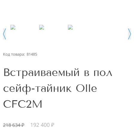
Код товара:
81485
Встраиваемый в пол
сейф-тайник Olle
CFC2M
192 400
₽
218 634
₽