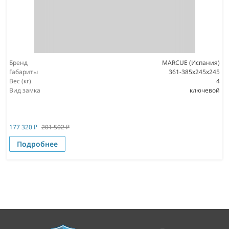
Бренд
MARCUE (Испания)
Габариты
361-385x245x245
Вес (кг)
4
Вид замка
ключевой
177 320
₽
201 502
₽
Подробнее