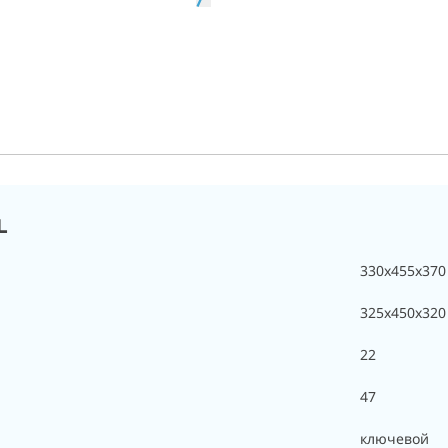
L
330x455x370
325х450х320
22
47
ключевой