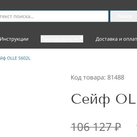
Поиск
Инструкции
Производители
Доставка и опла
йф OLLE S602L
Код товара:
81488
Сейф OL
106 127
₽