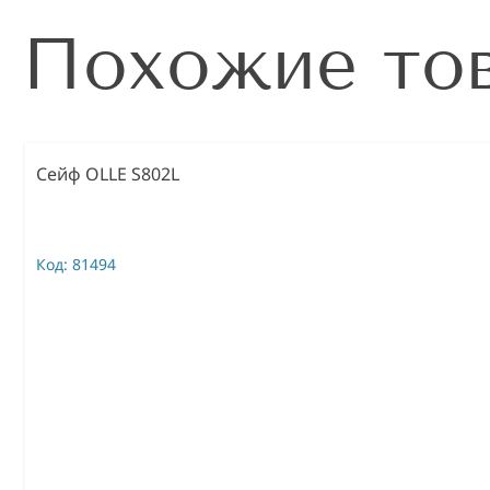
Похожие то
Сейф OLLE S802L
Код:
81494