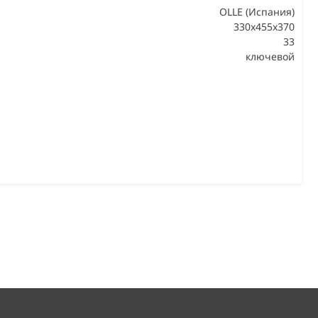
OLLE (Испания)
330х455х370
33
В
ключевой