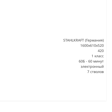
STAHLKRAFT (Германия)
1600x610x520
420
В
1 класс
60Б - 60 минут
электронный
7 стволов