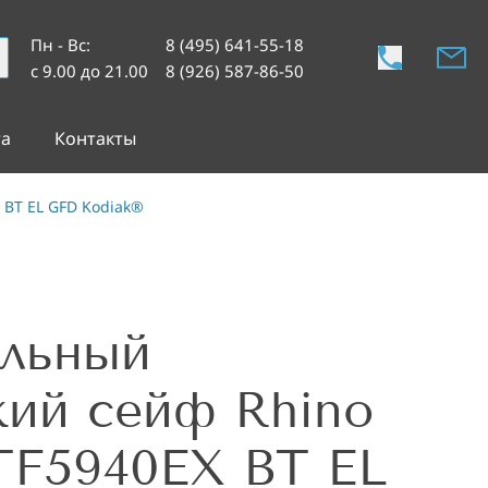
Пн - Вс
:
8 (495) 641-55-18
с 9.00 до 21.00
8 (926) 587-86-50
та
Контакты
 BT EL GFD Kodiak®
альный
кий сейф Rhino
TF5940EX BT EL