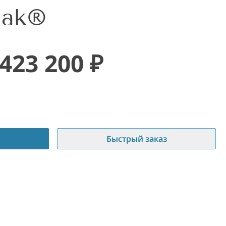
iak®
423 200
₽
Быстрый заказ