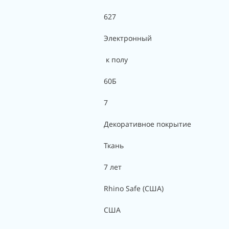
627
Электронный
к полу
60Б
7
Декоративное покрытие
Ткань
7 лет
Rhino Safe (США)
США