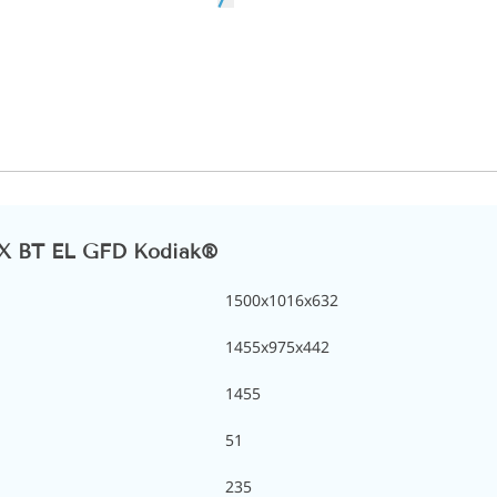
EX BT EL GFD Kodiak®
1500х1016х632
1455x975x442
1455
51
235