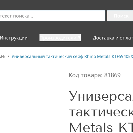
Поиск
Инструкции
Производители
Доставка и опла
AFE
/
Универсальный тактический сейф Rhino Metals KTF5940EX
Код товара:
81869
Универс
тактичес
Metals K